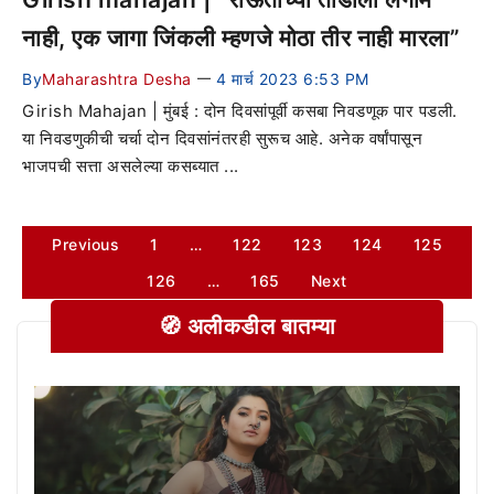
नाही, एक जागा जिंकली म्हणजे मोठा तीर नाही मारला”
By
Maharashtra Desha
4 मार्च 2023 6:53 PM
—
Girish Mahajan | मुंबई : दोन दिवसांपूर्वी कसबा निवडणूक पार पडली.
या निवडणुकीची चर्चा दोन दिवसांनंतरही सुरूच आहे. अनेक वर्षांपासून
भाजपची सत्ता असलेल्या कसब्यात ...
Previous
1
…
122
123
124
125
126
…
165
Next
🧭 अलीकडील बातम्या