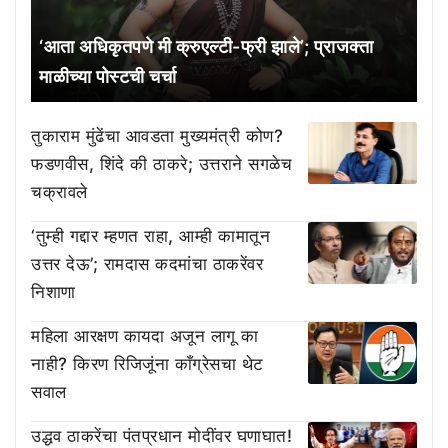
‘आता अधिकृतपणे मी क्रुएल्टी-फ्री झाले’; प्राजक्ता
माळीच्या पोस्टची चर्चा
तुकाराम मुंढेंचा आवडता मुख्यमंत्री कोण?
फडणवीस, शिंदे की ठाकरे; उत्तराने सगळेच
चक्रावले
‘तुम्ही गद्दार म्हणत राहा, आम्ही कामातून
उत्तर देऊ’; रामदास कदमांचा ठाकरेंवर
निशाणा
महिला आरक्षण कायदा अजून लागू का
नाही? किरण रिजिजूंना काँग्रेसचा थेट
सवाल
उद्धव ठाकरेंचा पंतप्रधान मोदींवर घणाघात!