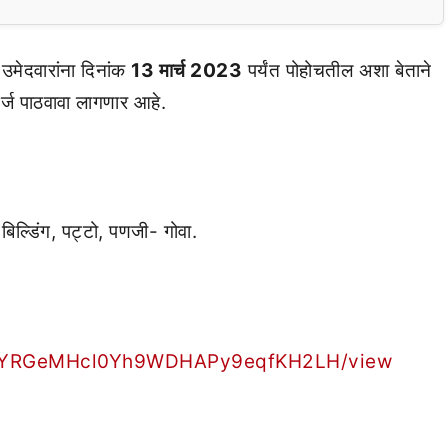
उमेदवारांना दिनांक
13 मार्च 2023
पर्यंत पोहोचतील अशा बेताने
अर्ज पाठवावा लागणार आहे.
बिल्डिंग, पट्टो, पणजी- गोवा.
-TDGYRGeMHcl0Yh9WDHAPy9eqfKH2LH/view