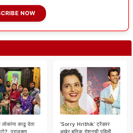
SCRIBE NOW
य लोकांना काढू देता
‘Sorry Hrithik’ ट्रेंडवर
टो?, प्राजक्ता
अखेर हृतिक रोशनची पहिली