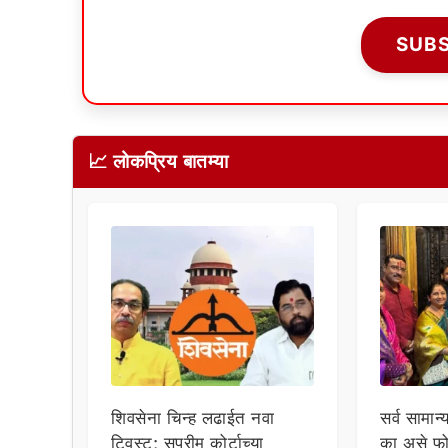
SUB
📈 लोकप्रिय बातम्या
शिवसेना चिन्ह लढाईत नवा
सर्व सामान्
ट्विस्ट; सुप्रीम कोर्टाच्या
का असे फो