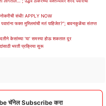
ागतील…”; उद्धव ठाकरेंच्या वक्तव्यावर शरद पवारांची
्ये नोकरीची संधी! APPLY NOW
ा फक्त मुस्लिमांची मतं पाहिजेत?”; बावनकुळेंचा संतप्त
ने केसांच्या ‘या’ समस्या होऊ शकतात दूर
साठी भरती प्रक्रिया सुरू
ube चॅनेल Subscribe करा