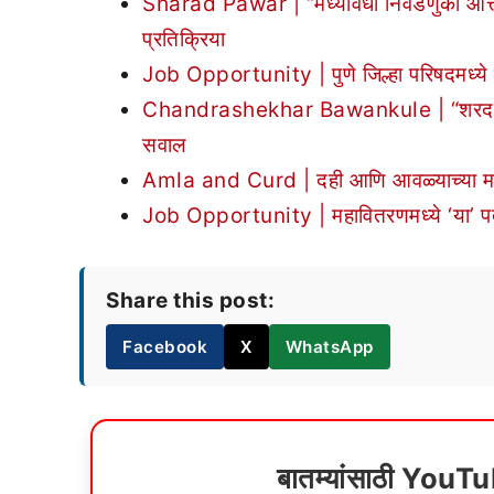
Sharad Pawar | “मध्यावधी निवडणुका आत्ता ल
प्रतिक्रिया
Job Opportunity | पुणे जिल्हा परिषदमध
Chandrashekhar Bawankule | “शरद पवारांन
सवाल
Amla and Curd | दही आणि आवळ्याच्या मदती
Job Opportunity | महावितरणमध्ये ‘या’ पदां
Share this post:
Facebook
X
WhatsApp
बातम्यांसाठी YouT