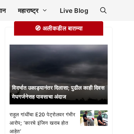
ञान
महाराष्ट्र
Live Blog
🧭 अलीकडील बातम्या
विदर्भात उकाड्यानंतर दिलासा; पुढील काही दिवस
मेघगर्जनेसह पावसाचा अंदाज
राहुल गांधींचा E20 पेट्रोलवर गंभीर
आरोप; ‘कारचे इंजिन खराब होत
आहेत’