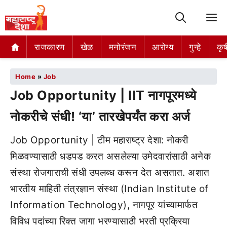
M
राजकारण
खेळ
मनोरंजन
आरोग्य
गुन्हे
कृष
Home
»
Job
Job Opportunity | IIT नागपूरमध्ये
नोकरीचे संधी! ‘या’ तारखेपर्यंत करा अर्ज
Job Opportunity | टीम महाराष्ट्र देशा: नोकरी
मिळवण्यासाठी धडपड करत असलेल्या उमेदवारांसाठी अनेक
संस्था रोजगाराची संधी उपलब्ध करून देत असतात. अशात
भारतीय माहिती तंत्रज्ञान संस्था (Indian Institute of
Information Technology), नागपूर यांच्यामार्फत
विविध पदांच्या रिक्त जागा भरण्यासाठी भरती प्रक्रिया