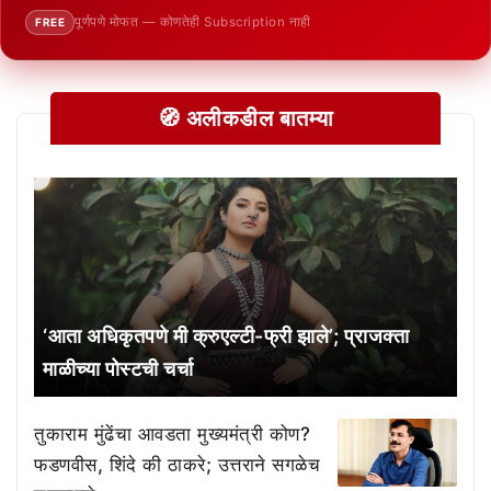
पूर्णपणे मोफत — कोणतेही Subscription नाही
FREE
🧭 अलीकडील बातम्या
‘आता अधिकृतपणे मी क्रुएल्टी-फ्री झाले’; प्राजक्ता
माळीच्या पोस्टची चर्चा
तुकाराम मुंढेंचा आवडता मुख्यमंत्री कोण?
फडणवीस, शिंदे की ठाकरे; उत्तराने सगळेच