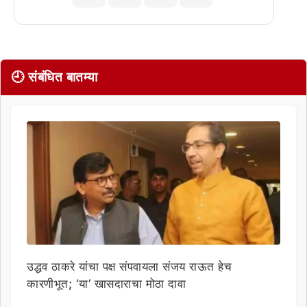
🕘 संबंधित बातम्या
उद्धव ठाकरे यांचा पक्ष संपवायला संजय राऊत हेच
कारणीभूत; ‘या’ खासदाराचा मोठा दावा