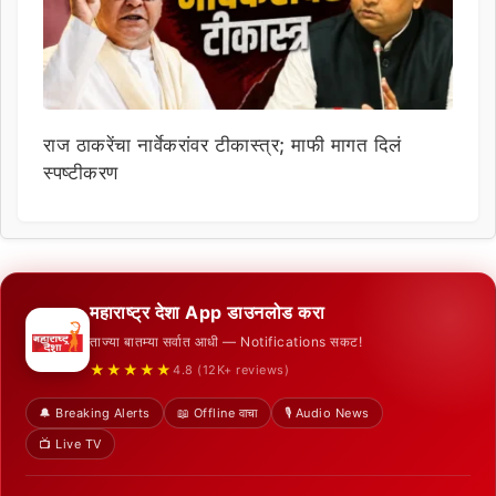
राज ठाकरेंचा नार्वेकरांवर टीकास्त्र; माफी मागत दिलं
स्पष्टीकरण
महाराष्ट्र देशा App डाउनलोड करा
ताज्या बातम्या सर्वात आधी — Notifications सकट!
★★★★★
4.8 (12K+ reviews)
🔔 Breaking Alerts
📖 Offline वाचा
🎙️ Audio News
📺 Live TV