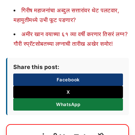
गिरीष महाजनांचा अब्दुल सत्तारांवर थेट पलटवार,
महायुतीमध्ये उभी फूट पडणार?
अमीर खान वयाच्या ६१ व्या वर्षी करणार तिसरं लग्न?
गौरी स्प्रॅटसोबतच्या लग्नाची तारीख अखेर समोर!
Share this post:
Facebook
X
WhatsApp