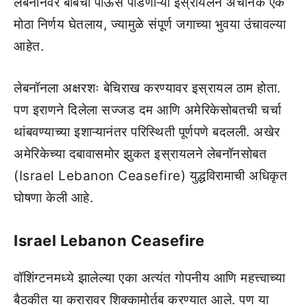
लेबनॉनवर बाँबचा पाऊस पाडणाऱ्या इस्रायलने अचानक एक
मोठा निर्णय घेतलाय, ज्यामुळे संपूर्ण जगाच्या भुवया उंचावल्या
आहेत.
लेबनॉनला अक्षरशः बेचिराख करण्यावर इस्रायल ठाम होता.
पण इराणने दिलेला सज्जड दम आणि अमेरिकेसोबतची चर्चा
थांबवण्याच्या इशाऱ्यानंतर परिस्थिती पूर्णपणे बदलली. अखेर
अमेरिकेच्या दबावासमोर झुकत इस्रायलने लेबनॉनसोबत
(Israel Lebanon Ceasefire) युद्धविरामाची अधिकृत
घोषणा केली आहे.
Israel Lebanon Ceasefire
वॉशिंग्टनमध्ये झालेल्या एका अत्यंत गोपनीय आणि महत्त्वाच्या
बैठकीत या करारावर शिक्कामोर्तब करण्यात आले. पण या