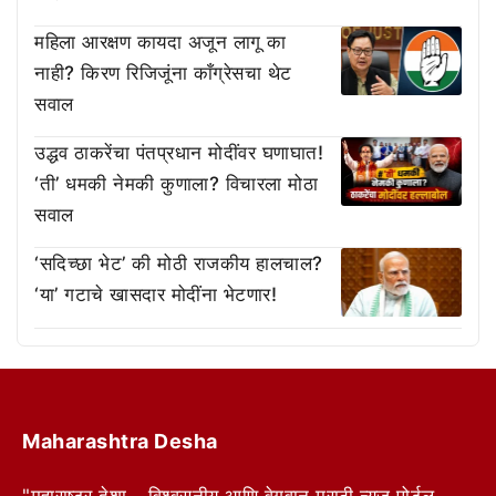
महिला आरक्षण कायदा अजून लागू का
नाही? किरण रिजिजूंना काँग्रेसचा थेट
सवाल
उद्धव ठाकरेंचा पंतप्रधान मोदींवर घणाघात!
‘ती’ धमकी नेमकी कुणाला? विचारला मोठा
सवाल
‘सदिच्छा भेट’ की मोठी राजकीय हालचाल?
‘या’ गटाचे खासदार मोदींना भेटणार!
Maharashtra Desha
"महाराष्ट्र देशा - विश्वसनीय आणि वेगवान मराठी न्यूज पोर्टल.