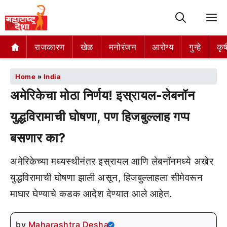
M
राजकारण
खेळ
मनोरंजन
आरोग्य
गुन्हे
कृष
Home
»
India
अमेरिकेचा मोठा निर्णय! इस्रायल-लेबनॉन
युद्धविरामाची घोषणा, पण हिजबुल्लाह गप्प
बसणार का?
अमेरिकेच्या मध्यस्थीनंतर इस्रायल आणि लेबनॉनमध्ये अखेर
युद्धविरामाची घोषणा झाली असून, हिजबुल्लाहला सीमेवरून
माघार घेण्याचे कडक आदेश देण्यात आले आहेत.
by
Maharashtra Desha