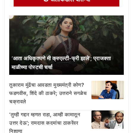
‘आता अधिकृतपणे मी क्रुएल्टी-फ्री झाले’; प्राजक्ता
माळीच्या पोस्टची चर्चा
तुकाराम मुंढेंचा आवडता मुख्यमंत्री कोण?
फडणवीस, शिंदे की ठाकरे; उत्तराने सगळेच
चक्रावले
‘तुम्ही गद्दार म्हणत राहा, आम्ही कामातून
उत्तर देऊ’; रामदास कदमांचा ठाकरेंवर
निशाणा