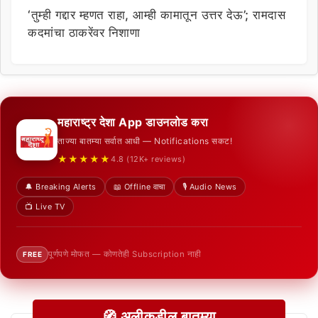
‘तुम्ही गद्दार म्हणत राहा, आम्ही कामातून उत्तर देऊ’; रामदास
कदमांचा ठाकरेंवर निशाणा
महाराष्ट्र देशा App डाउनलोड करा
ताज्या बातम्या सर्वात आधी — Notifications सकट!
★★★★★
4.8 (12K+ reviews)
🔔 Breaking Alerts
📖 Offline वाचा
🎙️ Audio News
📺 Live TV
पूर्णपणे मोफत — कोणतेही Subscription नाही
FREE
🧭 अलीकडील बातम्या