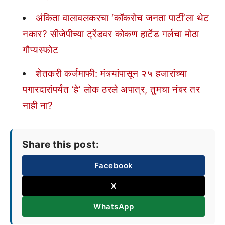
अंकिता वालावलकरचा ‘कॉकरोच जनता पार्टी’ला थेट
नकार? सीजेपीच्या ट्रेंडवर कोकण हार्टेड गर्लचा मोठा
गौप्यस्फोट
शेतकरी कर्जमाफी: मंत्र्यांपासून २५ हजारांच्या
पगारदारांपर्यंत ‘हे’ लोक ठरले अपात्र, तुमचा नंबर तर
नाही ना?
Share this post:
Facebook
X
WhatsApp