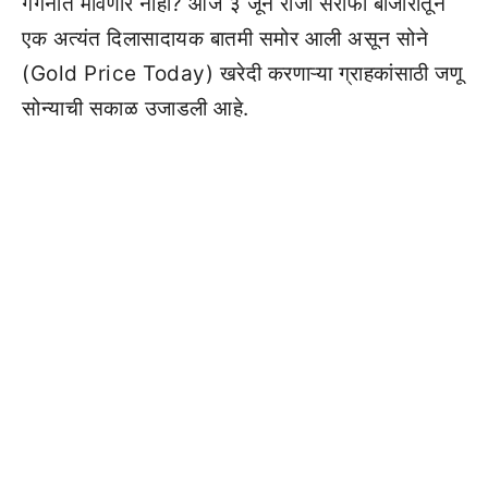
गगनात मावणार नाही? आज ३ जून रोजी सराफा बाजारातून
एक अत्यंत दिलासादायक बातमी समोर आली असून सोने
(Gold Price Today) खरेदी करणाऱ्या ग्राहकांसाठी जणू
सोन्याची सकाळ उजाडली आहे.