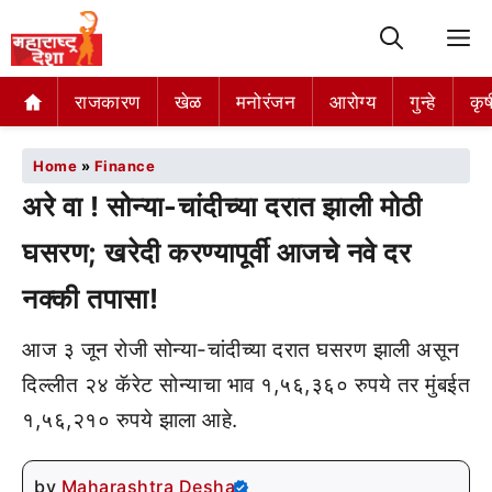
M
राजकारण
खेळ
मनोरंजन
आरोग्य
गुन्हे
कृष
Home
»
Finance
अरे वा ! सोन्या-चांदीच्या दरात झाली मोठी
घसरण; खरेदी करण्यापूर्वी आजचे नवे दर
नक्की तपासा!
आज ३ जून रोजी सोन्या-चांदीच्या दरात घसरण झाली असून
दिल्लीत २४ कॅरेट सोन्याचा भाव १,५६,३६० रुपये तर मुंबईत
१,५६,२१० रुपये झाला आहे.
by
Maharashtra Desha