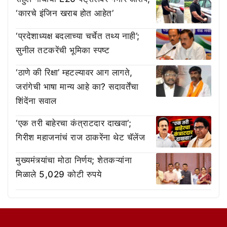
‘कारचे इंजिन खराब होत आहेत’
‘प्रदेशाध्यक्ष बदलाच्या चर्चेत तथ्य नाही’;
सुनील तटकरेंची भूमिका स्पष्ट
‘ठाणे की रिक्षा’ म्हटल्यावर आग लागते,
जरांगेची भाषा मान्य आहे का? सदावर्तेंचा
शिंदेंना सवाल
‘एक तरी बाहेरचा कंत्राटदार दाखवा’;
गिरीश महाजनांचं राज ठाकरेंना थेट चॅलेंज
मुख्यमंत्र्यांचा मोठा निर्णय; शेतकऱ्यांना
मिळाले 5,029 कोटी रुपये