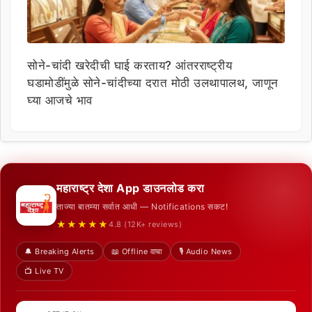
सोने-चांदी खरेदीची घाई करताय? आंतरराष्ट्रीय
घडामोडींमुळे सोने-चांदीच्या दरात मोठी उलथापालथ, जाणून
घ्या आजचे भाव
महाराष्ट्र देशा App डाउनलोड करा
ताज्या बातम्या सर्वात आधी — Notifications सकट!
★★★★★
4.8 (12K+ reviews)
🔔 Breaking Alerts
📖 Offline वाचा
🎙️ Audio News
📺 Live TV