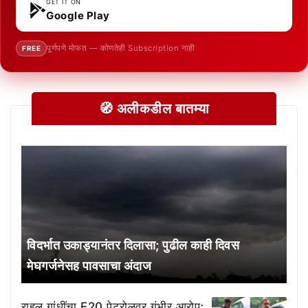
GET IT ON
Google Play
पूर्णपणे मोफत — कोणतेही Subscription नाही
FREE
🧭 अलीकडील बातम्या
विदर्भात उकाड्यानंतर दिलासा; पुढील काही दिवस
मेघगर्जनेसह पावसाचा अंदाज
राहुल गांधींचा E20 पेट्रोलवर गंभीर आरोप;