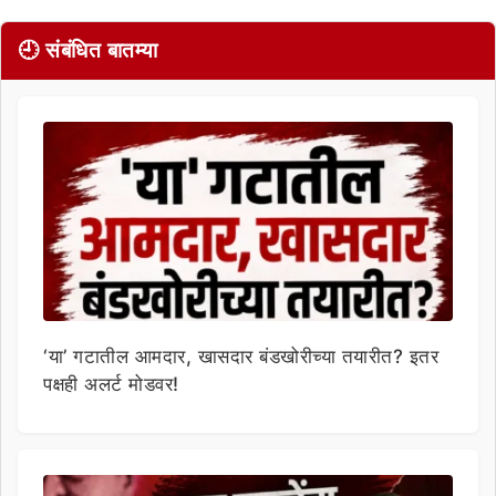
🕘 संबंधित बातम्या
‘या’ गटातील आमदार, खासदार बंडखोरीच्या तयारीत? इतर
पक्षही अलर्ट मोडवर!