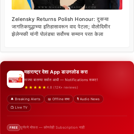
Zelensky Returns Polish Honour: दुसऱ्या
जागतिकयुद्धाच्या इतिहासावरून वाद पेटला; वोलोदिमीर
झेलेन्स्की यांनी पोलंडचा सर्वोच्च सन्मान परत केला
महाराष्ट्र देशा App डाउनलोड करा
ताज्या बातम्या सर्वात आधी — Notifications सकट!
★★★★★
4.8 (12K+ reviews)
🔔 Breaking Alerts
📖 Offline वाचा
🎙️ Audio News
📺 Live TV
पूर्णपणे मोफत — कोणतेही Subscription नाही
FREE