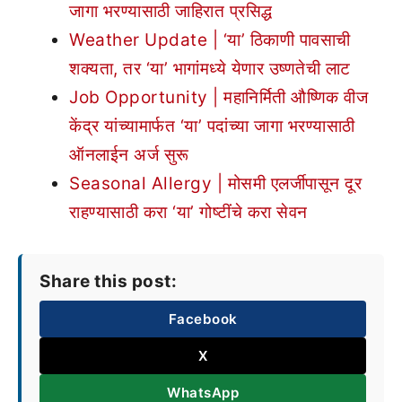
जागा भरण्यासाठी जाहिरात प्रसिद्ध
Weather Update | ‘या’ ठिकाणी पावसाची
शक्यता, तर ‘या’ भागांमध्ये येणार उष्णतेची लाट
Job Opportunity | महानिर्मिती औष्णिक वीज
केंद्र यांच्यामार्फत ‘या’ पदांच्या जागा भरण्यासाठी
ऑनलाईन अर्ज सुरू
Seasonal Allergy | मोसमी एलर्जीपासून दूर
राहण्यासाठी करा ‘या’ गोष्टींचे करा सेवन
Share this post:
Facebook
X
WhatsApp