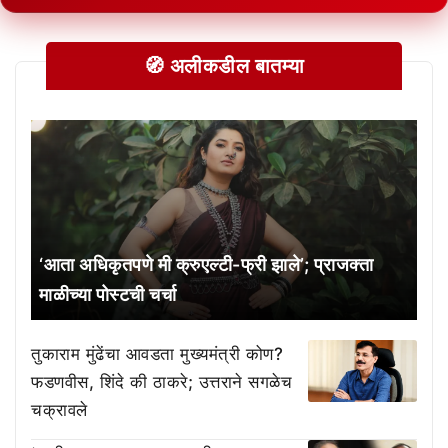
🧭 अलीकडील बातम्या
‘आता अधिकृतपणे मी क्रुएल्टी-फ्री झाले’; प्राजक्ता
माळीच्या पोस्टची चर्चा
तुकाराम मुंढेंचा आवडता मुख्यमंत्री कोण?
फडणवीस, शिंदे की ठाकरे; उत्तराने सगळेच
चक्रावले