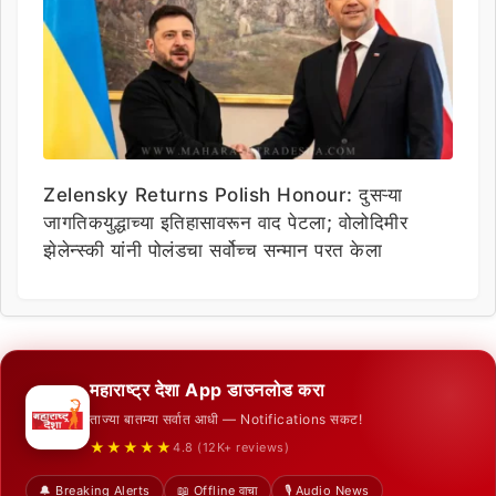
Zelensky Returns Polish Honour: दुसऱ्या
जागतिकयुद्धाच्या इतिहासावरून वाद पेटला; वोलोदिमीर
झेलेन्स्की यांनी पोलंडचा सर्वोच्च सन्मान परत केला
महाराष्ट्र देशा App डाउनलोड करा
ताज्या बातम्या सर्वात आधी — Notifications सकट!
★★★★★
4.8 (12K+ reviews)
🔔 Breaking Alerts
📖 Offline वाचा
🎙️ Audio News