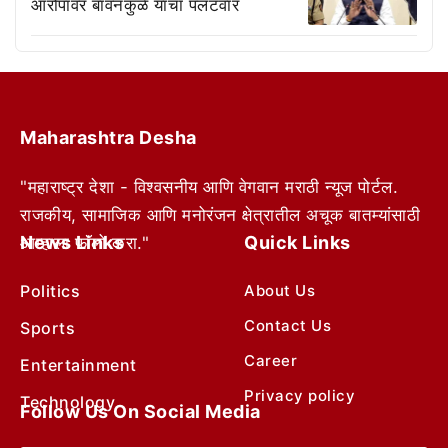
आरोपांवर बावनकुळे यांचा पलटवार
Maharashtra Desha
"महाराष्ट्र देशा - विश्वसनीय आणि वेगवान मराठी न्यूज पोर्टल.
राजकीय, सामाजिक आणि मनोरंजन क्षेत्रातील अचूक बातम्यांसाठी
News Links
Quick Links
आम्हाला फॉलो करा."
Politics
About Us
Contact Us
Sports
Career
Entertainment
Privacy policy
Technology
Follow Us On Social Media