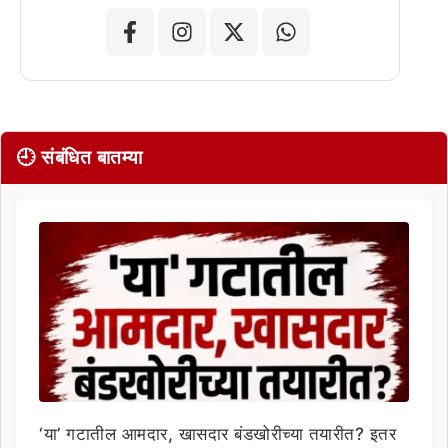
🕘 संबंधित बातम्या
‘या’ गटातील आमदार, खासदार बंडखोरीच्या तयारीत? इतर