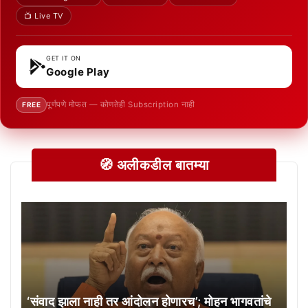
📺 Live TV
GET IT ON
Google Play
पूर्णपणे मोफत — कोणतेही Subscription नाही
FREE
🧭 अलीकडील बातम्या
‘संवाद झाला नाही तर आंदोलन होणारच’; मोहन भागवतांचे