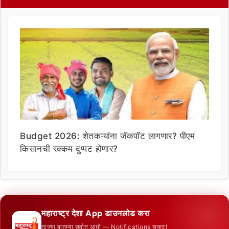
Budget 2026: शेतकऱ्यांना जॅकपॉट लागणार? पीएम
किसानची रक्कम दुप्पट होणार?
महाराष्ट्र देशा App डाउनलोड करा
ताज्या बातम्या सर्वात आधी — Notifications सकट!