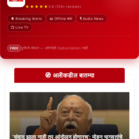
★★★★★
4.8 (12K+ reviews)
🔔 Breaking Alerts
📖 Offline वाचा
🎙️ Audio News
📺 Live TV
पूर्णपणे मोफत — कोणतेही Subscription नाही
FREE
🧭 अलीकडील बातम्या
‘संवाद झाला नाही तर आंदोलन होणारच’; मोहन भागवतांचे