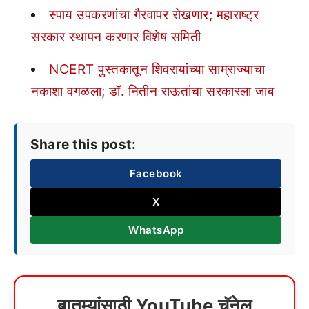
स्पाय उपकरणांचा गैरवापर रोखणार; महाराष्ट्र
सरकार स्थापन करणार विशेष समिती
NCERT पुस्तकातून शिवरायांच्या साम्राज्याचा
नकाशा वगळला; डॉ. नितीन राऊतांचा सरकारला जाब
Share this post:
Facebook
X
WhatsApp
बातम्यांसाठी YouTube चॅनेल