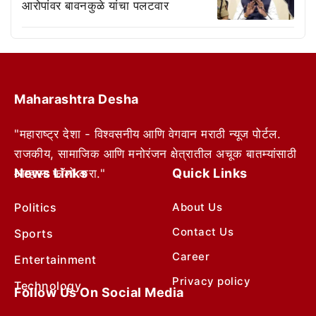
आरोपांवर बावनकुळे यांचा पलटवार
Maharashtra Desha
"महाराष्ट्र देशा - विश्वसनीय आणि वेगवान मराठी न्यूज पोर्टल.
राजकीय, सामाजिक आणि मनोरंजन क्षेत्रातील अचूक बातम्यांसाठी
News Links
Quick Links
आम्हाला फॉलो करा."
Politics
About Us
Contact Us
Sports
Career
Entertainment
Privacy policy
Technology
Follow Us On Social Media