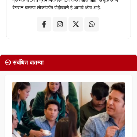
प्रत्येक घटनेचं प्रामाणिक रिपोर्टिंग करत आले आहे. अचूक आणि
वेगवान बातम्या लोकांपर्यंत पोहोचवणे हे आमचे ध्येय आहे.
🕘 संबंधित बातम्या