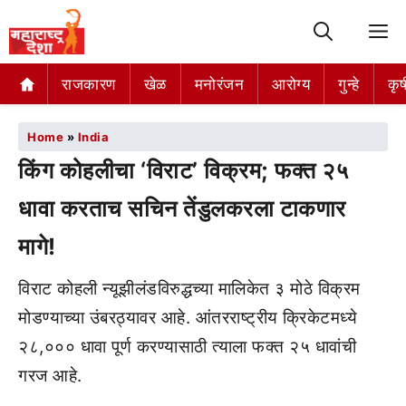
M
राजकारण
खेळ
मनोरंजन
आरोग्य
गुन्हे
कृष
Home
»
India
किंग कोहलीचा ‘विराट’ विक्रम; फक्त २५
धावा करताच सचिन तेंडुलकरला टाकणार
मागे!
विराट कोहली न्यूझीलंडविरुद्धच्या मालिकेत ३ मोठे विक्रम
मोडण्याच्या उंबरठ्यावर आहे. आंतरराष्ट्रीय क्रिकेटमध्ये
२८,००० धावा पूर्ण करण्यासाठी त्याला फक्त २५ धावांची
गरज आहे.