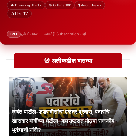
🔔 Breaking Alerts
📖 Offline वाचा
🎙️ Audio News
📺 Live TV
पूर्णपणे मोफत — कोणतेही Subscription नाही
FREE
🧭 अलीकडील बातम्या
जयंत पाटील-फडणवीसांचा एकत्र प्रवास, पवारांचे
खासदार मोदींच्या भेटीला; महाराष्ट्रात मोठ्या राजकीय
भूकंपाची नांदी?