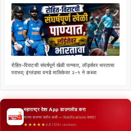
रोहित-विराटची संघर्षपूर्ण खेळी पाण्यात, लॉर्ड्सवर भारताचा
पराभव; इंग्लंडचा वनडे मालिकेवर २-१ ने कब्जा
महाराष्ट्र देशा App डाउनलोड करा
ताज्या बातम्या सर्वात आधी — Notifications सकट!
★★★★★
4.8 (12K+ reviews)