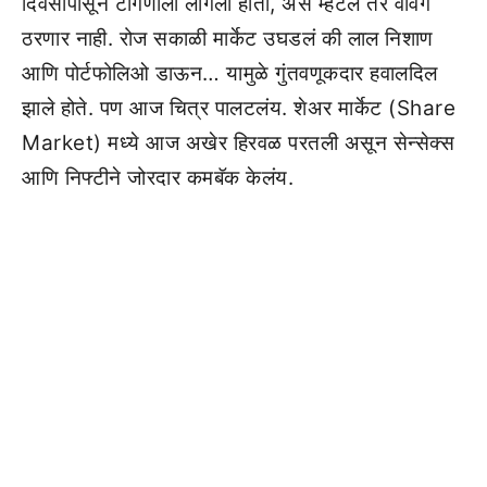
दिवसांपासून टांगणीला लागला होता, असं म्हटलं तर वावगं
ठरणार नाही. रोज सकाळी मार्केट उघडलं की लाल निशाण
आणि पोर्टफोलिओ डाऊन… यामुळे गुंतवणूकदार हवालदिल
झाले होते. पण आज चित्र पालटलंय. शेअर मार्केट (Share
Market) मध्ये आज अखेर हिरवळ परतली असून सेन्सेक्स
आणि निफ्टीने जोरदार कमबॅक केलंय.