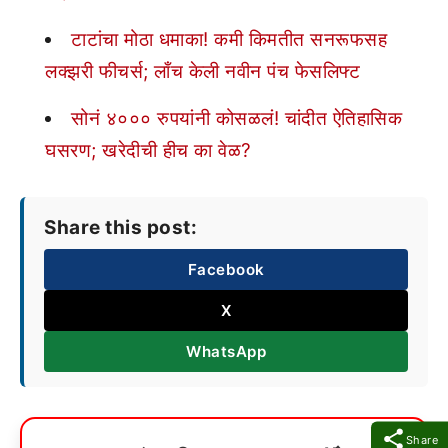
टाटांचा मोठा धमाका! कमी किमतीत सनरूफसह
लक्झरी फीचर्स; लाँच केली नवीन पंच फेसलिफ्ट
सोनं ४००० रुपयांनी कोसळलं! चांदीत ऐतिहासिक
घसरण; खरेदीची हीच का वेळ?
Share this post:
Facebook
X
WhatsApp
Share