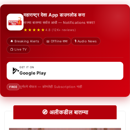
महाराष्ट्र देशा App डाउनलोड करा
ताज्या बातम्या सर्वात आधी — Notifications सकट!
★★★★★
4.8 (12K+ reviews)
🔔 Breaking Alerts
📖 Offline वाचा
🎙️ Audio News
📺 Live TV
GET IT ON
Google Play
पूर्णपणे मोफत — कोणतेही Subscription नाही
FREE
🧭 अलीकडील बातम्या