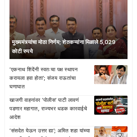
मुख्यमंत्र्यांचा मोठा निर्णय; शेतकऱ्यांना मिळाले 5,029
कोटी रुपये
‘एकनाथ शिंदेंनी स्वतःचा पक्ष स्थापन
करायला हवा होता’; संजय राऊतांचा
घणाघात
खाजगी वाहनांवर ‘पोलीस’ पाटी लावणं
पडणार महागात, राज्यभर धडक कारवाईचे
आदेश
‘संसदेत येऊन उत्तर द्या’; अमित शहा यांच्या