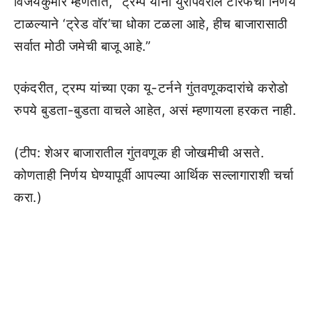
विजयकुमार म्हणतात, “ट्रम्प यांनी युरोपवरील टॅरिफचा निर्णय
टाळल्याने ‘ट्रेड वॉर’चा धोका टळला आहे, हीच बाजारासाठी
सर्वात मोठी जमेची बाजू आहे.”
एकंदरीत, ट्रम्प यांच्या एका यू-टर्नने गुंतवणूकदारांचे करोडो
रुपये बुडता-बुडता वाचले आहेत, असं म्हणायला हरकत नाही.
(टीप: शेअर बाजारातील गुंतवणूक ही जोखमीची असते.
कोणताही निर्णय घेण्यापूर्वी आपल्या आर्थिक सल्लागाराशी चर्चा
करा.)