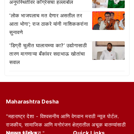
अनुपस्थितीवर काँग्रेसचा हल्लाबोल
‘लोक भाजपलाच मत देणार असतील तर
आता भोगा’; राज ठाकरे यांनी नाशिककरांना
सुनावणे
‘डिग्री चुलीत घालायच्या का?’ उद्योगासाठी
तारण मागणाऱ्या बँकांवर सदाभाऊ खोतांचा
सवाल
Maharashtra Desha
"महाराष्ट्र देशा - विश्वसनीय आणि वेगवान मराठी न्यूज पोर्टल.
राजकीय, सामाजिक आणि मनोरंजन क्षेत्रातील अचूक बातम्यांसाठी
News Links
Quick Links
आम्हाला फॉलो करा."