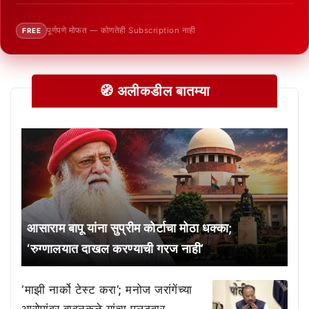
पूर्णपणे मोफत — कोणतेही Subscription नाही
FREE
🧭 अलीकडील बातम्या
आसाराम बापू यांना सुप्रीम कोर्टाचा मोठा धक्का;
‘रुग्णालयात दाखल करण्याची गरज नाही’
‘माझी नार्को टेस्ट करा’; मनोज जरांगेंच्या
आरोपांवर बावनकुळे यांचा पलटवार