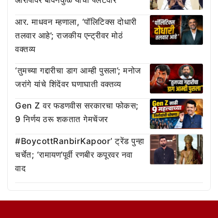
आर. माधवन म्हणाला, ‘पॉलिटिक्स दोधारी
तलवार आहे’; राजकीय एन्ट्रीवर मोठं
वक्तव्य
‘तुमच्या गद्दारीचा डाग आम्ही पुसला’; मनोज
जरांगे यांचे शिंदेंवर घणाघाती वक्तव्य
Gen Z वर फडणवीस सरकारचा फोकस;
9 निर्णय ठरू शकतात गेमचेंजर
#BoycottRanbirKapoor’ ट्रेंड पुन्हा
चर्चेत; ‘रामायण’पूर्वी रणबीर कपूरवर नवा
वाद