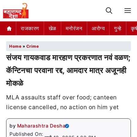
M
राजकारण
खेळ
मनोरंजन
आरोग्य
गुन्हे
कृष
Home
»
Crime
संजय गायकवाड मारहाण प्रकरणात नवं वळण;
कॅन्टिनचा परवाना रद्द, आमदार मात्र अजूनही
मोकळे
MLA assaults staff over food; canteen
license cancelled, no action on him yet
by
Maharashtra Desha
Published On: