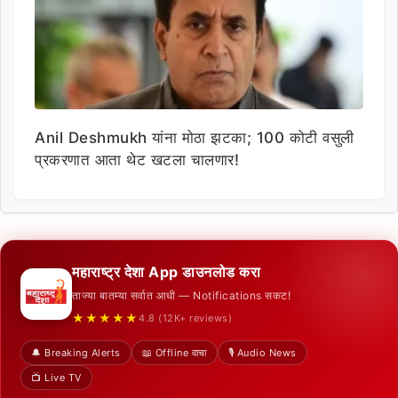
Anil Deshmukh यांना मोठा झटका; 100 कोटी वसुली
प्रकरणात आता थेट खटला चालणार!
महाराष्ट्र देशा App डाउनलोड करा
ताज्या बातम्या सर्वात आधी — Notifications सकट!
★★★★★
4.8 (12K+ reviews)
🔔 Breaking Alerts
📖 Offline वाचा
🎙️ Audio News
📺 Live TV