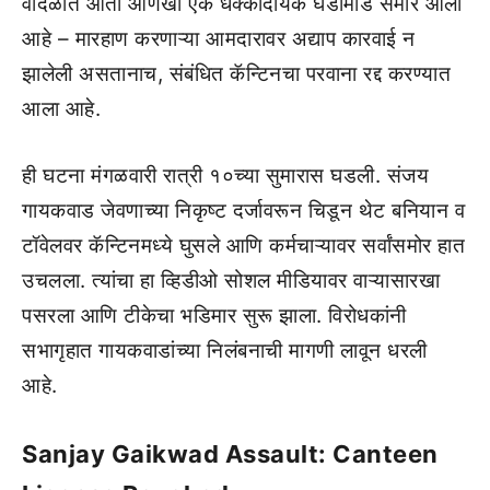
वादळात आता आणखी एक धक्कादायक घडामोड समोर आली
आहे – मारहाण करणाऱ्या आमदारावर अद्याप कारवाई न
झालेली असतानाच, संबंधित कॅन्टिनचा परवाना रद्द करण्यात
आला आहे.
ही घटना मंगळवारी रात्री १०च्या सुमारास घडली. संजय
गायकवाड जेवणाच्या निकृष्ट दर्जावरून चिडून थेट बनियान व
टॉवेलवर कॅन्टिनमध्ये घुसले आणि कर्मचाऱ्यावर सर्वांसमोर हात
उचलला. त्यांचा हा व्हिडीओ सोशल मीडियावर वाऱ्यासारखा
पसरला आणि टीकेचा भडिमार सुरू झाला. विरोधकांनी
सभागृहात गायकवाडांच्या निलंबनाची मागणी लावून धरली
आहे.
Sanjay Gaikwad Assault: Canteen