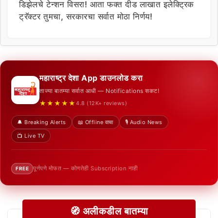
डिझेलचे टेन्शन विसरा! आता फक्त दीड लाखात इलेक्ट्रिक
ट्रॅक्टर तुमचा, सरकारचा सर्वात मोठा निर्णय!
महाराष्ट्र देशा App डाउनलोड करा
ताज्या बातम्या सर्वात आधी — Notifications सकट!
★★★★★
4.8 (12K+ reviews)
🔔 Breaking Alerts
📖 Offline वाचा
🎙️ Audio News
📺 Live TV
पूर्णपणे मोफत — कोणतेही Subscription नाही
FREE
🧭 अलीकडील बातम्या