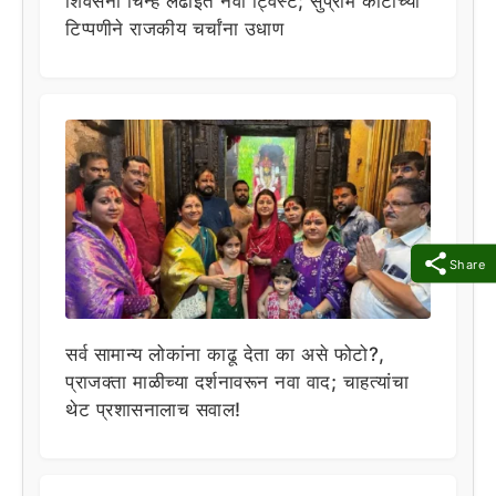
शिवसेना चिन्ह लढाईत नवा ट्विस्ट; सुप्रीम कोर्टाच्या
टिप्पणीने राजकीय चर्चांना उधाण
Share
सर्व सामान्य लोकांना काढू देता का असे फोटो?,
प्राजक्ता माळीच्या दर्शनावरून नवा वाद; चाहत्यांचा
थेट प्रशासनालाच सवाल!