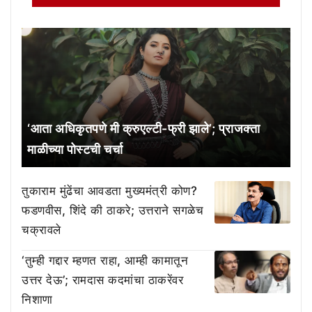
‘आता अधिकृतपणे मी क्रुएल्टी-फ्री झाले’; प्राजक्ता
माळीच्या पोस्टची चर्चा
तुकाराम मुंढेंचा आवडता मुख्यमंत्री कोण?
फडणवीस, शिंदे की ठाकरे; उत्तराने सगळेच
चक्रावले
‘तुम्ही गद्दार म्हणत राहा, आम्ही कामातून
उत्तर देऊ’; रामदास कदमांचा ठाकरेंवर
निशाणा