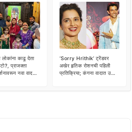
य लोकांना काढू देता
‘Sorry Hrithik’ ट्रेंडवर
टो?, प्राजक्ता
अखेर हृतिक रोशनची पहिली
र्शनावरून नवा वाद;
प्रतिक्रिया; कंगना वादात उडी
ा थेट प्रशासनालाच
घेत म्हणाला…