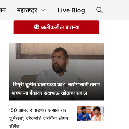
ञान
महाराष्ट्र
Live Blog
🧭 अलीकडील बातम्या
‘डिग्री चुलीत घालायच्या का?’ उद्योगासाठी तारण
मागणाऱ्या बँकांवर सदाभाऊ खोतांचा सवाल
‘50 आमदार पाडणार असाल तर
शुभेच्छा’; दरेकरांचे जरांगेंना ओपन
चॅलेंज