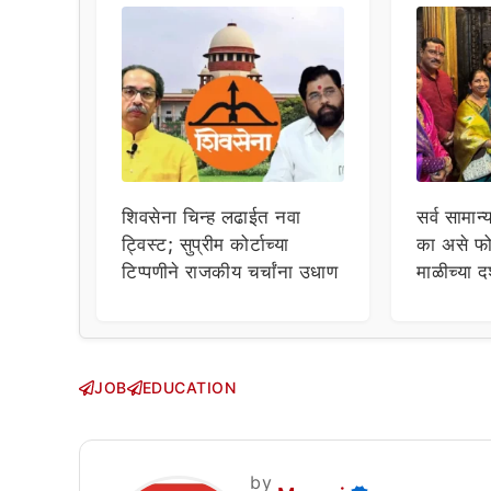
शिवसेना चिन्ह लढाईत नवा
सर्व सामान्
ट्विस्ट; सुप्रीम कोर्टाच्या
का असे फो
टिप्पणीने राजकीय चर्चांना उधाण
माळीच्या द
चाहत्यांच
सवाल!
JOB
EDUCATION
by