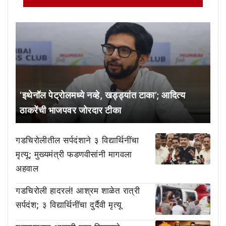
‘इथेनॉल पेट्रोलमध्ये नव्हे, खड्ड्यांत टाका’; आदित्य
ठाकरेंची भाजपवर जोरदार टीका
गडचिरोलीतील सर्पदंशाने ३ विद्यार्थिनींचा
मृत्यू; मुख्यमंत्री फडणवीसांनी मागवला
अहवाल
गडचिरोली हादरलं! आश्रम शाळेत रात्री
सर्पदंश; ३ विद्यार्थिनींचा दुर्दैवी मृत्यू