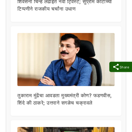
शिवसेना चिन्ह लढाईत नवा ट्विस्ट; सुप्रीम कोर्टाच्या
टिप्पणीने राजकीय चर्चांना उधाण
Share
तुकाराम मुंढेंचा आवडता मुख्यमंत्री कोण? फडणवीस,
शिंदे की ठाकरे; उत्तराने सगळेच चक्रावले