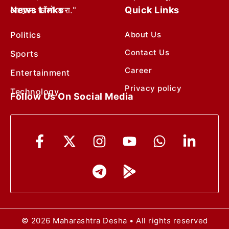
News Links
Quick Links
आम्हाला फॉलो करा."
Politics
About Us
Contact Us
Sports
Career
Entertainment
Privacy policy
Technology
Follow Us On Social Media
© 2026 Maharashtra Desha • All rights reserved