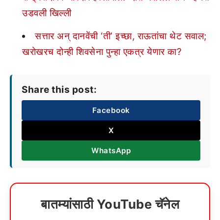
उडवली खिल्ली
सत्तार अन् दानवेंची ‘ती’ इच्छा, राऊतांचा थेट सवाल;
खरोखरच दोन्ही शिवसेना पुन्हा एकत्र येणार का?
Share this post:
Facebook
X
WhatsApp
बातम्यांसाठी YouTube चॅनेल