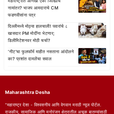
महाराष्ट्रात आणखी एका जिल्ह्याचे
नामांतर? भाजप आमदाराचे CM
फडणवीसांना पत्र
दिल्लीमध्ये मोठ्या हालचाली! पवारांचे ८
खासदार PM मोदींना भेटणार;
डिलीमिटेशनवर मोठी चर्चा?
‘नीट’चा फुलफॉर्म माहीत नसताना आंदोलने
का? प्रशांत दामलेंचा सवाल
Maharashtra Desha
"महाराष्ट्र देशा - विश्वसनीय आणि वेगवान मराठी न्यूज पोर्टल.
राजकीय, सामाजिक आणि मनोरंजन क्षेत्रातील अचूक बातम्यांसाठी