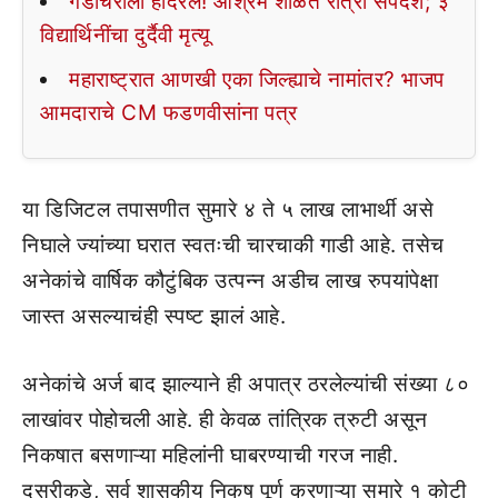
गडचिरोली हादरलं! आश्रम शाळेत रात्री सर्पदंश; ३
विद्यार्थिनींचा दुर्दैवी मृत्यू
महाराष्ट्रात आणखी एका जिल्ह्याचे नामांतर? भाजप
आमदाराचे CM फडणवीसांना पत्र
या डिजिटल तपासणीत सुमारे ४ ते ५ लाख लाभार्थी असे
निघाले ज्यांच्या घरात स्वतःची चारचाकी गाडी आहे. तसेच
अनेकांचे वार्षिक कौटुंबिक उत्पन्न अडीच लाख रुपयांपेक्षा
जास्त असल्याचंही स्पष्ट झालं आहे.
अनेकांचे अर्ज बाद झाल्याने ही अपात्र ठरलेल्यांची संख्या ८०
लाखांवर पोहोचली आहे. ही केवळ तांत्रिक त्रुटी असून
निकषात बसणाऱ्या महिलांनी घाबरण्याची गरज नाही.
दुसरीकडे, सर्व शासकीय निकष पूर्ण करणाऱ्या सुमारे १ कोटी