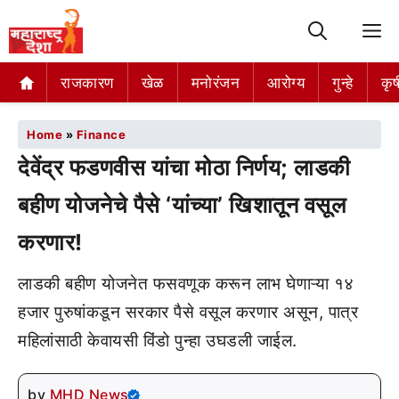
M
राजकारण
खेळ
मनोरंजन
आरोग्य
गुन्हे
कृष
Home
»
Finance
देवेंद्र फडणवीस यांचा मोठा निर्णय; लाडकी
बहीण योजनेचे पैसे ‘यांच्या’ खिशातून वसूल
करणार!
लाडकी बहीण योजनेत फसवणूक करून लाभ घेणाऱ्या १४
हजार पुरुषांकडून सरकार पैसे वसूल करणार असून, पात्र
महिलांसाठी केवायसी विंडो पुन्हा उघडली जाईल.
by
MHD News