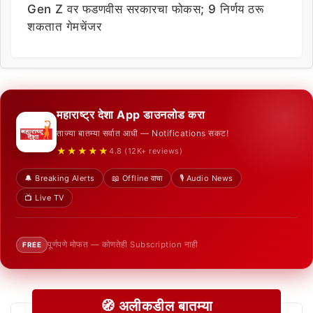
Gen Z वर फडणवीस सरकारचा फोकस; 9 निर्णय ठरू
शकतात गेमचेंजर
महाराष्ट्र देशा App डाउनलोड करा
ताज्या बातम्या सर्वात आधी — Notifications सकट!
★★★★★
4.8 (12K+ reviews)
🔔 Breaking Alerts
📖 Offline वाचा
🎙️ Audio News
📺 Live TV
पूर्णपणे मोफत — कोणतेही Subscription नाही
FREE
🧭 अलीकडील बातम्या