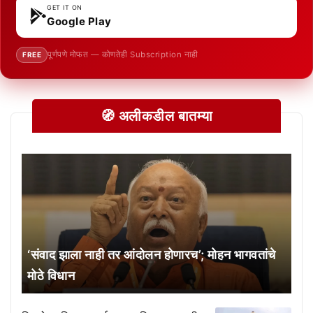
GET IT ON
Google Play
पूर्णपणे मोफत — कोणतेही Subscription नाही
FREE
🧭 अलीकडील बातम्या
‘संवाद झाला नाही तर आंदोलन होणारच’; मोहन भागवतांचे
मोठे विधान