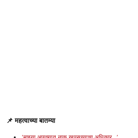
📌
महत्वाच्या बातम्या
‘माझ्या आयुष्यात नाक खुपसण्याचा अधिकार…’,