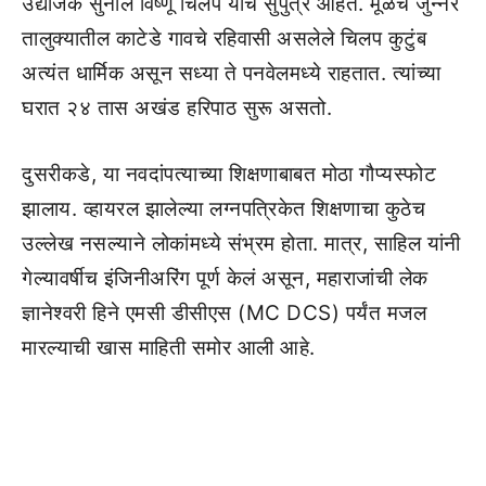
उद्योजक सुनील विष्णू चिलप यांचे सुपुत्र आहेत. मूळचे जुन्नर
तालुक्यातील काटेडे गावचे रहिवासी असलेले चिलप कुटुंब
अत्यंत धार्मिक असून सध्या ते पनवेलमध्ये राहतात. त्यांच्या
घरात २४ तास अखंड हरिपाठ सुरू असतो.
दुसरीकडे, या नवदांपत्याच्या शिक्षणाबाबत मोठा गौप्यस्फोट
झालाय. व्हायरल झालेल्या लग्नपत्रिकेत शिक्षणाचा कुठेच
उल्लेख नसल्याने लोकांमध्ये संभ्रम होता. मात्र, साहिल यांनी
गेल्यावर्षीच इंजिनीअरिंग पूर्ण केलं असून, महाराजांची लेक
ज्ञानेश्वरी हिने एमसी डीसीएस (MC DCS) पर्यंत मजल
मारल्याची खास माहिती समोर आली आहे.