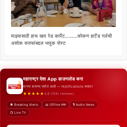
माझ्यासाठी हाच खरा रेड कार्पेट………कोकण हार्टेड गर्लची
अशोक सराफांबद्दल भावुक पोस्ट
महाराष्ट्र देशा App डाउनलोड करा
ताज्या बातम्या सर्वात आधी — Notifications सकट!
★★★★★
4.8 (12K+ reviews)
🔔 Breaking Alerts
📖 Offline वाचा
🎙️ Audio News
📺 Live TV