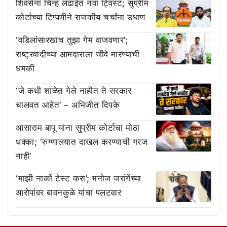
शिवसेना चिन्ह लढाईत नवा ट्विस्ट; सुप्रीम
कोर्टाच्या टिप्पणीने राजकीय चर्चांना उधाण
‘वडिलांसारखाच तुझा गेम वाजवणार’;
राष्ट्रवादीच्या आमदाराला जीवे मारण्याची
धमकी
‘जे कधी शाळेत गेले नाहीत ते सरकार
चालवत आहेत’ – अभिजीत दिपके
आसाराम बापू यांना सुप्रीम कोर्टाचा मोठा
धक्का; ‘रुग्णालयात दाखल करण्याची गरज
नाही’
‘माझी नार्को टेस्ट करा’; मनोज जरांगेंच्या
आरोपांवर बावनकुळे यांचा पलटवार