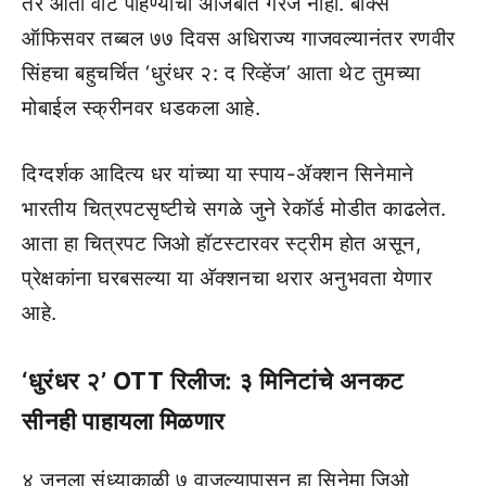
तर आता वाट पाहण्याची अजिबात गरज नाही. बॉक्स
ऑफिसवर तब्बल ७७ दिवस अधिराज्य गाजवल्यानंतर रणवीर
सिंहचा बहुचर्चित ‘धुरंधर २: द रिव्हेंज’ आता थेट तुमच्या
मोबाईल स्क्रीनवर धडकला आहे.
दिग्दर्शक आदित्य धर यांच्या या स्पाय-ॲक्शन सिनेमाने
भारतीय चित्रपटसृष्टीचे सगळे जुने रेकॉर्ड मोडीत काढलेत.
आता हा चित्रपट जिओ हॉटस्टारवर स्ट्रीम होत असून,
प्रेक्षकांना घरबसल्या या अ‍ॅक्शनचा थरार अनुभवता येणार
आहे.
‘धुरंधर २’ OTT रिलीज: ३ मिनिटांचे अनकट
सीनही पाहायला मिळणार
४ जूनला संध्याकाळी ७ वाजल्यापासून हा सिनेमा जिओ