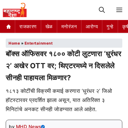
M
राजकारण
खेळ
मनोरंजन
आरोग्य
गुन्हे
कृष
Home
»
Entertainment
बॉक्स ऑफिसवर १८०० कोटी लुटणारा ‘धुरंधर
२’ अखेर OTT वर; थिएटरमध्ये न दिसलेले
सीनही पाहायला मिळणार?
१८१३ कोटींची विक्रमी कमाई करणारा ‘धुरंधर २’ जिओ
हॉटस्टारवर प्रदर्शित झाला असून, यात अतिरिक्त ३
मिनिटांचे अनकट सीनही जोडण्यात आले आहेत.
by
MHD News