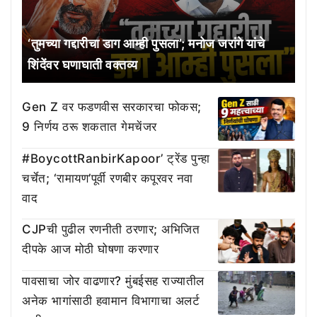
‘तुमच्या गद्दारीचा डाग आम्ही पुसला’; मनोज जरांगे यांचे
शिंदेंवर घणाघाती वक्तव्य
Gen Z वर फडणवीस सरकारचा फोकस;
9 निर्णय ठरू शकतात गेमचेंजर
#BoycottRanbirKapoor’ ट्रेंड पुन्हा
चर्चेत; ‘रामायण’पूर्वी रणबीर कपूरवर नवा
वाद
CJPची पुढील रणनीती ठरणार; अभिजित
दीपके आज मोठी घोषणा करणार
पावसाचा जोर वाढणार? मुंबईसह राज्यातील
अनेक भागांसाठी हवामान विभागाचा अलर्ट