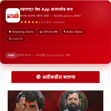
महाराष्ट्र देशा App डाउनलोड करा
ताज्या बातम्या सर्वात आधी — Notifications सकट!
★★★★★
4.8 (12K+ reviews)
🔔 Breaking Alerts
📖 Offline वाचा
🎙️ Audio News
📺 Live TV
पूर्णपणे मोफत — कोणतेही Subscription नाही
FREE
🧭 अलीकडील बातम्या