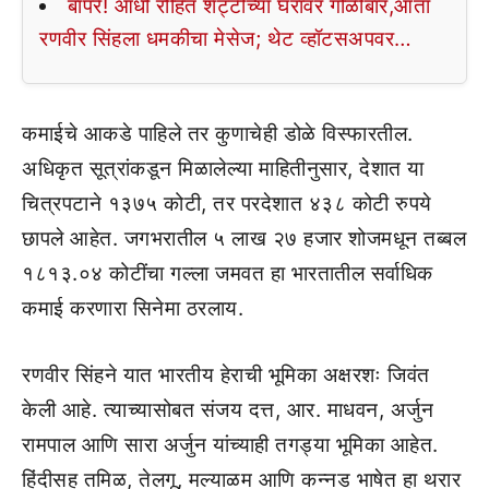
बापरे! आधी रोहित शेट्टीच्या घरावर गोळीबार,आता
रणवीर सिंहला धमकीचा मेसेज; थेट व्हॉटसअपवर…
कमाईचे आकडे पाहिले तर कुणाचेही डोळे विस्फारतील.
अधिकृत सूत्रांकडून मिळालेल्या माहितीनुसार, देशात या
चित्रपटाने १३७५ कोटी, तर परदेशात ४३८ कोटी रुपये
छापले आहेत. जगभरातील ५ लाख २७ हजार शोजमधून तब्बल
१८१३.०४ कोटींचा गल्ला जमवत हा भारतातील सर्वाधिक
कमाई करणारा सिनेमा ठरलाय.
रणवीर सिंहने यात भारतीय हेराची भूमिका अक्षरशः जिवंत
केली आहे. त्याच्यासोबत संजय दत्त, आर. माधवन, अर्जुन
रामपाल आणि सारा अर्जुन यांच्याही तगड्या भूमिका आहेत.
हिंदीसह तमिळ, तेलगू, मल्याळम आणि कन्नड भाषेत हा थरार