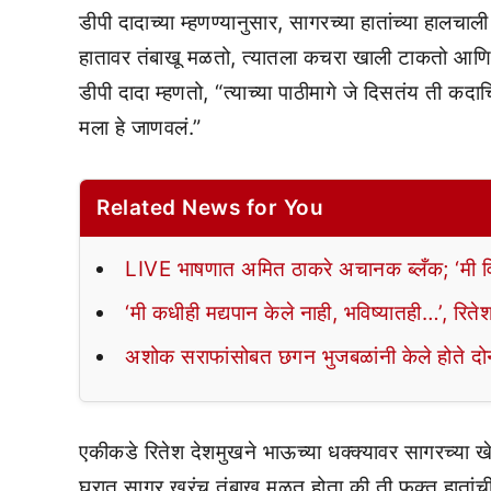
डीपी दादाच्या म्हणण्यानुसार, सागरच्या हातांच्या हालचा
हातावर तंबाखू मळतो, त्यातला कचरा खाली टाकतो आ
डीपी दादा म्हणतो, “त्याच्या पाठीमागे जे दिसतंय ती कद
मला हे जाणवलं.”
Related News for You
LIVE भाषणात अमित ठाकरे अचानक ब्लँक; ‘मी वि
‘मी कधीही मद्यपान केले नाही, भविष्यातही…’, रिते
अशोक सराफांसोबत छगन भुजबळांनी केले होते दोन 
एकीकडे रितेश देशमुखने भाऊच्या धक्क्यावर सागरच्य
घरात सागर खरंच तंबाखू मळत होता की ती फक्त हातांच