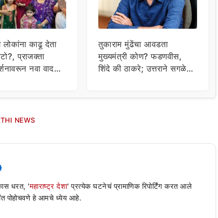
य लोकांना काढू देता
तुकाराम मुंढेंचा आवडता
टो?, प्राजक्ता
मुख्यमंत्री कोण? फडणवीस,
र्शनावरून नवा वाद;
शिंदे की ठाकरे; उत्तराने सगळेच
ा थेट प्रशासनालाच
चक्रावले
THI NEWS
 कास धरत, '
महाराष्ट्र देशा
' प्रत्येक घटनेचं प्रामाणिक रिपोर्टिंग करत आले
ंत पोहोचवणे हे आमचे ध्येय आहे.