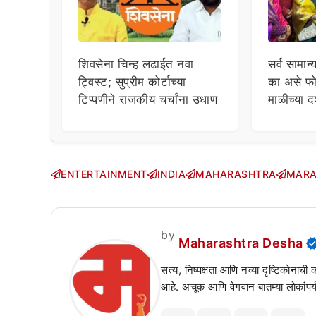
शिवसेना चिन्ह लढाईत नवा
सर्व सामान्
ट्विस्ट; सुप्रीम कोर्टाच्या
का असे फो
टिप्पणीने राजकीय चर्चांना उधाण
माळीच्या द
चाहत्यांच
सवाल!
ENTERTAINMENT
INDIA
MAHARASHTRA
MARA
by
Maharashtra Desha
सत्य, निष्पक्षता आणि नव्या दृष्टिकोनाची
आहे. अचूक आणि वेगवान बातम्या लोकांपर्य