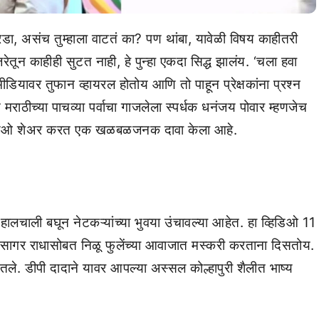
ा, असंच तुम्हाला वाटतं का? पण थांबा, यावेळी विषय काहीतरी
ून काहीही सुटत नाही, हे पुन्हा एकदा सिद्ध झालंय. ‘चला हवा
डियावर तुफान व्हायरल होतोय आणि तो पाहून प्रेक्षकांना प्रश्न
ठीच्या पाचव्या पर्वाचा गाजलेला स्पर्धक धनंजय पोवार म्हणजेच
िडिओ शेअर करत एक खळबळजनक दावा केला आहे.
ा हालचाली बघून नेटकऱ्यांच्या भुवया उंचावल्या आहेत. हा व्हिडिओ 11
े सागर राधासोबत निळू फुलेंच्या आवाजात मस्करी करताना दिसतोय.
ले. डीपी दादाने यावर आपल्या अस्सल कोल्हापुरी शैलीत भाष्य