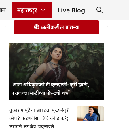
ञान
महाराष्ट्र
Live Blog
🧭 अलीकडील बातम्या
‘आता अधिकृतपणे मी क्रुएल्टी-फ्री झाले’;
प्राजक्ता माळीच्या पोस्टची चर्चा
तुकाराम मुंढेंचा आवडता मुख्यमंत्री
कोण? फडणवीस, शिंदे की ठाकरे;
उत्तराने सगळेच चक्रावले