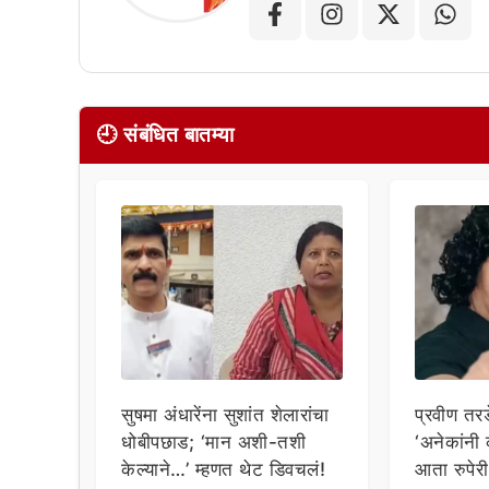
🕘 संबंधित बातम्या
सुषमा अंधारेंना सुशांत शेलारांचा
प्रवीण तरड
धोबीपछाड; ‘मान अशी-तशी
‘अनेकांनी
केल्याने…’ म्हणत थेट डिवचलं!
आता रुपेरी