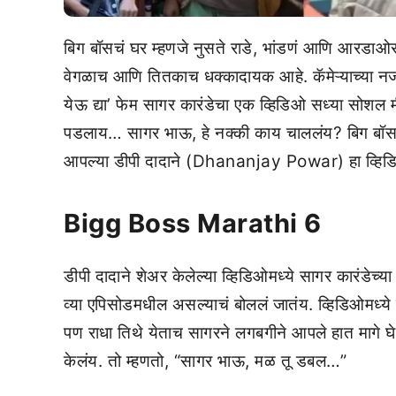
बिग बॉसचं घर म्हणजे नुसते राडे, भांडणं आणि आरडाओरड
वेगळाच आणि तितकाच धक्कादायक आहे. कॅमेऱ्याच्या नजरेत
येऊ द्या’ फेम सागर कारंडेचा एक व्हिडिओ सध्या सोशल मी
पडलाय… सागर भाऊ, हे नक्की काय चाललंय? बिग बॉस मरा
आपल्या डीपी दादाने (Dhananjay Powar) हा व्ह
Bigg Boss Marathi 6
डीपी दादाने शेअर केलेल्या व्हिडिओमध्ये सागर कारंडेच्य
व्या एपिसोडमधील असल्याचं बोललं जातंय. व्हिडिओमध्य
पण राधा तिथे येताच सागरने लगबगीने आपले हात मागे घेत
केलंय. तो म्हणतो, “सागर भाऊ, मळ तू डबल…”