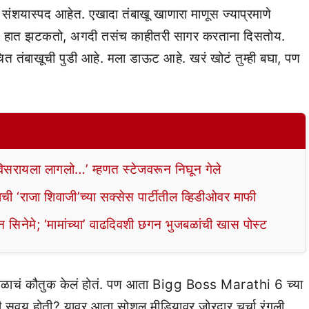
ली संशयास्पद आहेत. एखादा तंबाखू खाणारा माणूस ज्याप्रमाणे
णि हात झटकतो, अगदी तसंच काहीतरी सागर करताना दिसतोय.
ाचित तंबाखूची पुडी आहे. मला डाऊट आहे. खरं खोटं तुम्ही बघा, पण
सरायला लागलो…’ म्हणत स्टेजवरून निघून गेले
शची ‘राजा शिवाजी’च्या सक्सेस पार्टीतील व्हिडीओवर माफी
सिनेमे; ‘मामांच्या’ वाढदिवशी छगन भुजबळांची खास पोस्ट
ा खेळाचं कौतुक केलं होतं. पण आता Bigg Boss Marathi 6 च्या
ी सवय होती? यावर आता सोशल मीडियावर जोरदार चर्चा रंगली