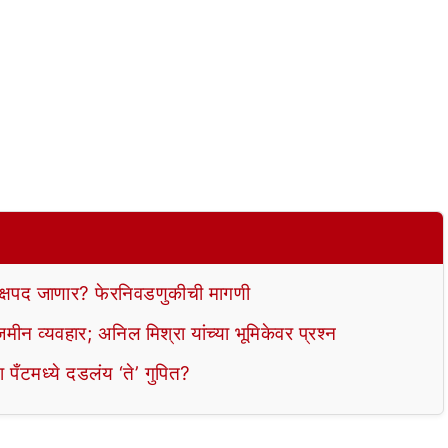
ध्यक्षपद जाणार? फेरनिवडणुकीची मागणी
यवहार; अनिल मिश्रा यांच्या भूमिकेवर प्रश्न
मध्ये दडलंय ‘ते’ गुपित?