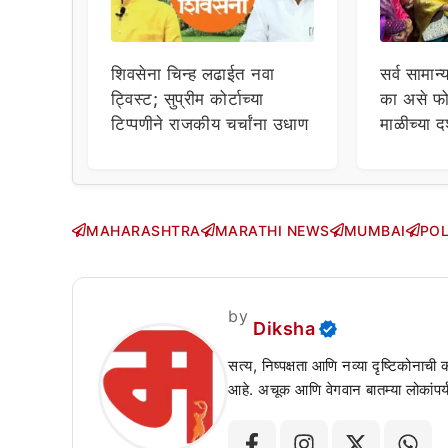
शिवसेना चिन्ह लढाईत नवा
सर्व सामान्
ट्विस्ट; सुप्रीम कोर्टाच्या
का असे फो
टिप्पणीने राजकीय चर्चांना उधाण
माळीच्या द
चाहत्यांच
सवाल!
MAHARASHTRA
MARATHI NEWS
MUMBAI
POL
by
Diksha
सत्य, निष्पक्षता आणि नव्या दृष्टिकोनाची
आहे. अचूक आणि वेगवान बातम्या लोकांपर्य