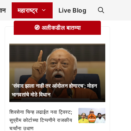
ञान
महाराष्ट्र
Live Blog
🧭 अलीकडील बातम्या
‘संवाद झाला नाही तर आंदोलन होणारच’; मोहन
भागवतांचे मोठे विधान
शिवसेना चिन्ह लढाईत नवा ट्विस्ट;
सुप्रीम कोर्टाच्या टिप्पणीने राजकीय
चर्चांना उधाण