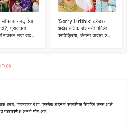
य लोकांना काढू देता
‘Sorry Hrithik’ ट्रेंडवर
टो?, प्राजक्ता
अखेर हृतिक रोशनची पहिली
र्शनावरून नवा वाद;
प्रतिक्रिया; कंगना वादात उडी
ा थेट प्रशासनालाच
घेत म्हणाला…
ITICS
 कास धरत, 'महाराष्ट्र देशा' प्रत्येक घटनेचं प्रामाणिक रिपोर्टिंग करत आले
ंत पोहोचवणे हे आमचे ध्येय आहे.