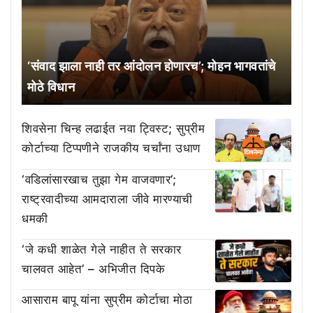
‘संवाद झाला नाही तर आंदोलन होणारच’; मोहन भागवतांचे
मोठे विधान
शिवसेना चिन्ह लढाईत नवा ट्विस्ट; सुप्रीम
कोर्टाच्या टिप्पणीने राजकीय चर्चांना उधाण
‘वडिलांसारखाच तुझा गेम वाजवणार’;
राष्ट्रवादीच्या आमदाराला जीवे मारण्याची
धमकी
‘जे कधी शाळेत गेले नाहीत ते सरकार
चालवत आहेत’ – अभिजीत दिपके
आसाराम बापू यांना सुप्रीम कोर्टाचा मोठा