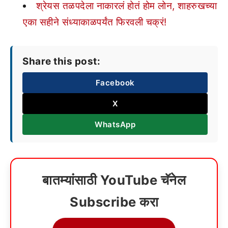
श्रेयस तळपदेला नाकारलं होतं होम लोन, शाहरुखच्या
एका सहीने संध्याकाळपर्यंत फिरवली चक्रं!
Share this post:
Facebook
X
WhatsApp
बातम्यांसाठी YouTube चॅनेल
Subscribe करा