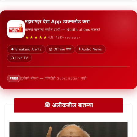
महाराष्ट्र देशा App डाउनलोड करा
ताज्या बातम्या सर्वात आधी — Notifications सकट!
★★★★★
4.8 (12K+ reviews)
🔔 Breaking Alerts
📖 Offline वाचा
🎙️ Audio News
📺 Live TV
पूर्णपणे मोफत — कोणतेही Subscription नाही
FREE
🧭 अलीकडील बातम्या