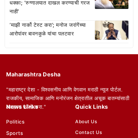
धक्का; ‘रुग्णालयात दाखल करण्याची गरज
नाही’
‘माझी नार्को टेस्ट करा’; मनोज जरांगेंच्या
आरोपांवर बावनकुळे यांचा पलटवार
Maharashtra Desha
"महाराष्ट्र देशा - विश्वसनीय आणि वेगवान मराठी न्यूज पोर्टल.
राजकीय, सामाजिक आणि मनोरंजन क्षेत्रातील अचूक बातम्यांसाठी
News Links
Quick Links
आम्हाला फॉलो करा."
Politics
About Us
Contact Us
Sports