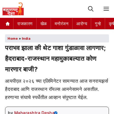
M
राजकारण
खेळ
मनोरंजन
आरोग्य
गुन्हे
कृष
Home
»
India
पराभव झाला की थेट गाशा गुंडाळावा लागणार;
हैदराबाद-राजस्थान महामुकाबल्यात कोण
मारणार बाजी?
आयपीएल २०२६ च्या एलिमिनेटर सामन्यात आज सनरायझर्स
हैदराबाद आणि राजस्थान रॉयल्स आमनेसामने असतील.
हरणाऱ्या संघाचे स्पर्धेतील आव्हान संपुष्टात येईल.
by
Maharashtra Desha