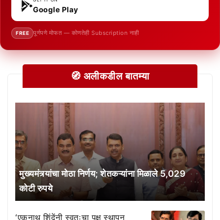
Google Play
पूर्णपणे मोफत — कोणतेही Subscription नाही
FREE
🧭 अलीकडील बातम्या
मुख्यमंत्र्यांचा मोठा निर्णय; शेतकऱ्यांना मिळाले 5,029
कोटी रुपये
‘एकनाथ शिंदेंनी स्वतःचा पक्ष स्थापन