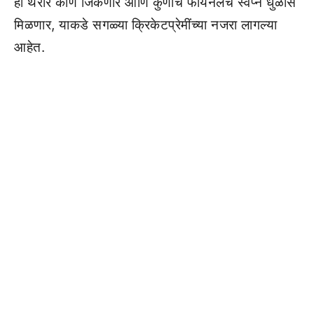
हा थरार कोण जिंकणार आणि कुणाचं फायनलचं स्वप्न धुळीस
मिळणार, याकडे सगळ्या क्रिकेटप्रेमींच्या नजरा लागल्या
आहेत.