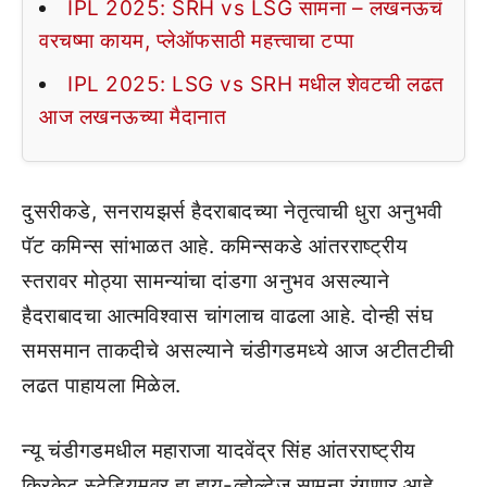
IPL 2025: SRH vs LSG सामना – लखनऊचं
वरचष्मा कायम, प्लेऑफसाठी महत्त्वाचा टप्पा
IPL 2025: LSG vs SRH मधील शेवटची लढत
आज लखनऊच्या मैदानात
दुसरीकडे, सनरायझर्स हैदराबादच्या नेतृत्वाची धुरा अनुभवी
पॅट कमिन्स सांभाळत आहे. कमिन्सकडे आंतरराष्ट्रीय
स्तरावर मोठ्या सामन्यांचा दांडगा अनुभव असल्याने
हैदराबादचा आत्मविश्वास चांगलाच वाढला आहे. दोन्ही संघ
समसमान ताकदीचे असल्याने चंडीगडमध्ये आज अटीतटीची
लढत पाहायला मिळेल.
न्यू चंडीगडमधील महाराजा यादवेंद्र सिंह आंतरराष्ट्रीय
क्रिकेट स्टेडियमवर हा हाय-व्होल्टेज सामना रंगणार आहे.