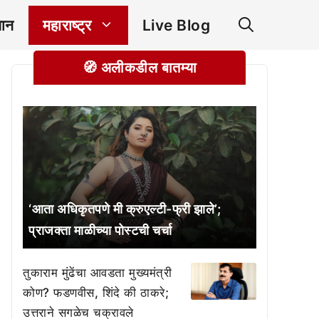
ञान
महाराष्ट्र
Live Blog
🧭 अलीकडील बातम्या
‘आता अधिकृतपणे मी क्रुएल्टी-फ्री झाले’;
प्राजक्ता माळीच्या पोस्टची चर्चा
तुकाराम मुंढेंचा आवडता मुख्यमंत्री
कोण? फडणवीस, शिंदे की ठाकरे;
उत्तराने सगळेच चक्रावले