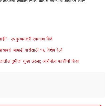
संकटाच्या काळात निष्ठा कायम ठेवण्याचे आवाहन त्यांनी
ाही”- उपमुख्यमंत्री एकनाथ शिंदे
बर! आषाढी वारीसाठी १६ विशेष रेल्वे
 दुर्मीळ’ गुन्हा ठरला; आरोपीला फाशीची शिक्षा