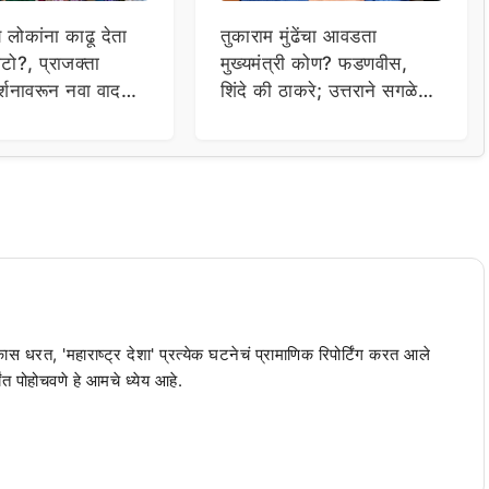
य लोकांना काढू देता
तुकाराम मुंढेंचा आवडता
टो?, प्राजक्ता
मुख्यमंत्री कोण? फडणवीस,
र्शनावरून नवा वाद;
शिंदे की ठाकरे; उत्तराने सगळेच
ा थेट प्रशासनालाच
चक्रावले
 कास धरत, 'महाराष्ट्र देशा' प्रत्येक घटनेचं प्रामाणिक रिपोर्टिंग करत आले
ंत पोहोचवणे हे आमचे ध्येय आहे.