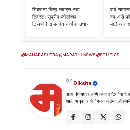
शिवसेना चिन्ह लढाईत नवा
सर्व सामान्
ट्विस्ट; सुप्रीम कोर्टाच्या
का असे फो
टिप्पणीने राजकीय चर्चांना उधाण
माळीच्या द
चाहत्यांच
सवाल!
MAHARASHTRA
MARATHI NEWS
POLITICS
by
Diksha
सत्य, निष्पक्षता आणि नव्या दृष्टिकोनाची
आहे. अचूक आणि वेगवान बातम्या लोकांपर्य