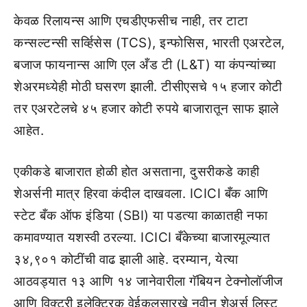
केवळ रिलायन्स आणि एचडीएफसीच नाही, तर टाटा
कन्सल्टन्सी सर्व्हिसेस (TCS), इन्फोसिस, भारती एअरटेल,
बजाज फायनान्स आणि एल अँड टी (L&T) या कंपन्यांच्या
शेअरमध्येही मोठी घसरण झाली. टीसीएसचे १५ हजार कोटी
तर एअरटेलचे ४५ हजार कोटी रुपये बाजारातून साफ झाले
आहेत.
एकीकडे बाजारात होळी होत असताना, दुसरीकडे काही
शेअर्सनी मात्र हिरवा कंदील दाखवला. ICICI बँक आणि
स्टेट बँक ऑफ इंडिया (SBI) या पडत्या काळातही नफा
कमावण्यात यशस्वी ठरल्या. ICICI बँकेच्या बाजारमूल्यात
३४,९०१ कोटींची वाढ झाली आहे. दरम्यान, येत्या
आठवड्यात १३ आणि १४ जानेवारीला गॅबियन टेक्नोलॉजीज
आणि विक्टरी इलेक्ट्रिक वेईकलसारखे नवीन शेअर्स लिस्ट