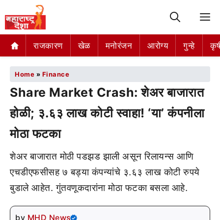
M
राजकारण
खेळ
मनोरंजन
आरोग्य
गुन्हे
कृष
Home
»
Finance
Share Market Crash: शेअर बाजारात
होळी; ३.६३ लाख कोटी स्वाहा! ‘या’ कंपनीला
मोठा फटका
शेअर बाजारात मोठी पडझड झाली असून रिलायन्स आणि
एचडीएफसीसह ७ बड्या कंपन्यांचे ३.६३ लाख कोटी रुपये
बुडाले आहेत. गुंतवणूकदारांना मोठा फटका बसला आहे.
by
MHD News