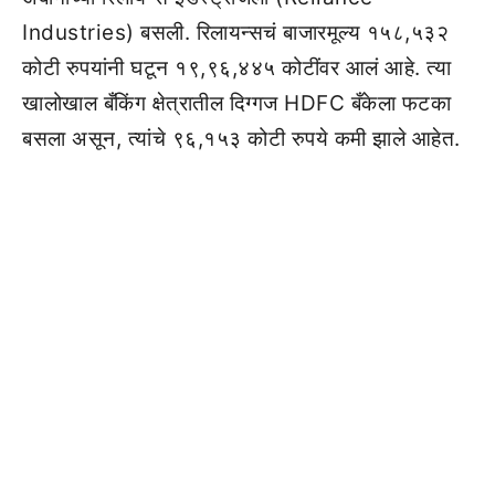
Industries) बसली. रिलायन्सचं बाजारमूल्य १५८,५३२
कोटी रुपयांनी घटून १९,९६,४४५ कोटींवर आलं आहे. त्या
खालोखाल बँकिंग क्षेत्रातील दिग्गज HDFC बँकेला फटका
बसला असून, त्यांचे ९६,१५३ कोटी रुपये कमी झाले आहेत.