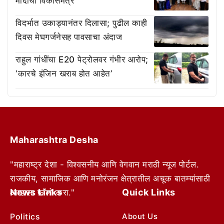
मोदींचा विकासमंत्र
विदर्भात उकाड्यानंतर दिलासा; पुढील काही
दिवस मेघगर्जनेसह पावसाचा अंदाज
राहुल गांधींचा E20 पेट्रोलवर गंभीर आरोप;
‘कारचे इंजिन खराब होत आहेत’
Maharashtra Desha
"महाराष्ट्र देशा - विश्वसनीय आणि वेगवान मराठी न्यूज पोर्टल.
राजकीय, सामाजिक आणि मनोरंजन क्षेत्रातील अचूक बातम्यांसाठी
News Links
Quick Links
आम्हाला फॉलो करा."
Politics
About Us