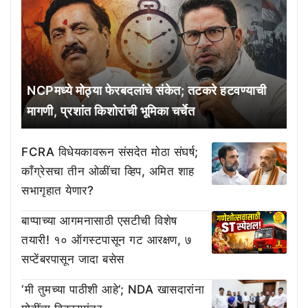
NCPमध्ये मोठ्या फेरबदलांचे संकेत; तटकरे हटवण्याची
मागणी, प्रशांत किशोरांची भूमिका चर्चेत
FCRA विधेयकावरून संसदेत मोठा संघर्ष;
काँग्रेसचा तीन ओळींचा व्हिप, अमित शाह
सभागृहात येणार?
बाप्पाच्या आगमनासाठी एसटीची विशेष
तयारी! १० ऑगस्टपासून गट आरक्षण, ७
सप्टेंबरपासून जादा बसेस
‘मी तुमच्या पाठीशी आहे’; NDA खासदारांना