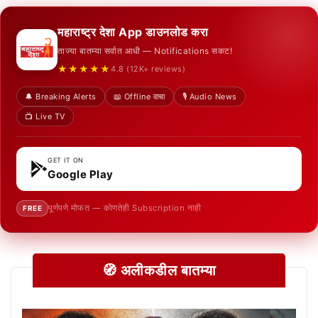
महाराष्ट्र देशा App डाउनलोड करा
ताज्या बातम्या सर्वात आधी — Notifications सकट!
★★★★★
4.8 (12K+ reviews)
🔔 Breaking Alerts
📖 Offline वाचा
🎙️ Audio News
📺 Live TV
GET IT ON
Google Play
पूर्णपणे मोफत — कोणतेही Subscription नाही
FREE
🧭 अलीकडील बातम्या