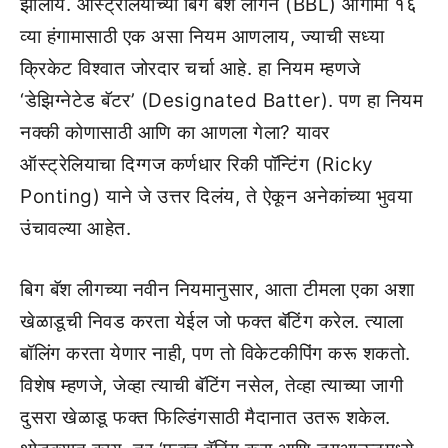
झालीये. ऑस्ट्रेलियाच्या बिग बॅश लीगने (BBL) आगामी १६
व्या हंगामासाठी एक असा नियम आणलाय, ज्याची सध्या
क्रिकेट विश्वात जोरदार चर्चा आहे. हा नियम म्हणजे
‘डेझिग्नेटेड बॅटर’ (Designated Batter). पण हा नियम
नक्की कोणासाठी आणि का आणला गेला? यावर
ऑस्ट्रेलियाचा दिग्गज कर्णधार रिकी पॉन्टिंग (Ricky
Ponting) याने जे उत्तर दिलंय, ते ऐकून अनेकांच्या भुवया
उंचावल्या आहेत.
बिग बॅश लीगच्या नवीन नियमानुसार, आता टीमला एका अशा
खेळाडूची निवड करता येईल जो फक्त बॅटिंग करेल. त्याला
बॉलिंग करता येणार नाही, पण तो विकेटकीपिंग करू शकतो.
विशेष म्हणजे, जेव्हा त्याची बॅटिंग नसेल, तेव्हा त्याच्या जागी
दुसरा खेळाडू फक्त फिल्डिंगसाठी मैदानात उतरू शकेल.