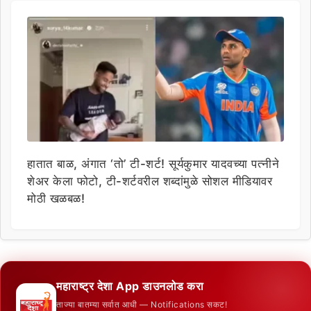
हातात बाळ, अंगात ‘तो’ टी-शर्ट! सूर्यकुमार यादवच्या पत्नीने
शेअर केला फोटो, टी-शर्टवरील शब्दांमुळे सोशल मीडियावर
मोठी खळबळ!
महाराष्ट्र देशा App डाउनलोड करा
ताज्या बातम्या सर्वात आधी — Notifications सकट!