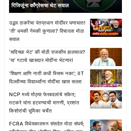
रिजिजूंना काँग्रेसचा थेट सवाल
उद्धव ठाकरेंचा पंतप्रधान मोदींवर घणाघात!
‘ती’ धमकी नेमकी कुणाला? विचारला मोठा
सवाल
‘सदिच्छा भेट’ की मोठी राजकीय हालचाल?
‘या’ गटाचे खासदार मोदींना भेटणार!
‘शिक्षण आणि नाती कधी विसरू नका’; IIT
दिल्लीच्या विद्यार्थ्यांना मोदींचा खास सल्ला
NCP मध्ये मोठ्या फेरबदलांचे संकेत;
तटकरे यांना हटवण्याची मागणी, प्रशांत
किशोरांची भूमिका चर्चेत
FCRA विधेयकावरून संसदेत मोठा संघर्ष;