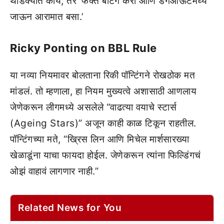
थोडक्यात काय, तर ‘फक्त बॅटिंग करा आणि डगआऊटमध्ये
जाऊन आरामात बसा.’
Ricky Ponting on BBL Rule
या नव्या नियमावर बोलताना रिकी पॉन्टिंगने रोखठोक मत
मांडलं. तो म्हणाला, हा नियम मुख्यत्वे अशासाठी आणलाय
जेणेकरून लीगमध्ये असलेले “वाढत्या वयाचे स्टार्स
(Ageing Stars)” अजून काही काळ टिकून राहतील.
पॉन्टिंगच्या मते, “ख्रिस लिन आणि मिचेल मार्शसारख्या
खेळाडूंना याचा फायदा होईल. जेणेकरून त्यांना फिल्डिंगचं
ओझं वाहावं लागणार नाही.”
Related News for You