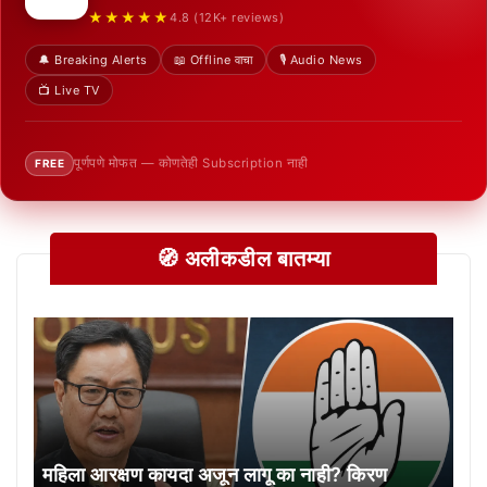
★★★★★
4.8 (12K+ reviews)
🔔 Breaking Alerts
📖 Offline वाचा
🎙️ Audio News
📺 Live TV
पूर्णपणे मोफत — कोणतेही Subscription नाही
FREE
🧭 अलीकडील बातम्या
महिला आरक्षण कायदा अजून लागू का नाही? किरण