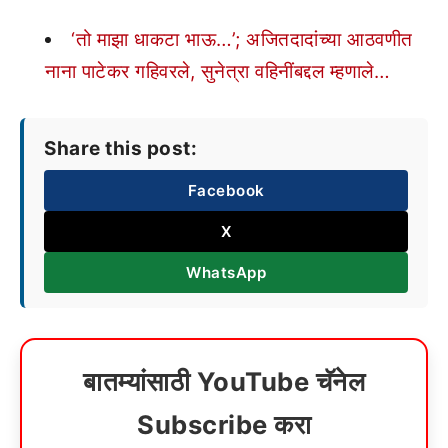
‘तो माझा धाकटा भाऊ…’; अजितदादांच्या आठवणीत
नाना पाटेकर गहिवरले, सुनेत्रा वहिनींबद्दल म्हणाले…
Share this post:
Facebook
X
WhatsApp
बातम्यांसाठी YouTube चॅनेल
Subscribe करा