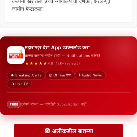
कल्पना खरातला उच्च न्यायालयाचा दणका, अटकपूर्व
जामीन फेटाळला
महाराष्ट्र देशा App डाउनलोड करा
ताज्या बातम्या सर्वात आधी — Notifications सकट!
★★★★★
4.8 (12K+ reviews)
🔔 Breaking Alerts
📖 Offline वाचा
🎙️ Audio News
📺 Live TV
पूर्णपणे मोफत — कोणतेही Subscription नाही
FREE
🧭 अलीकडील बातम्या