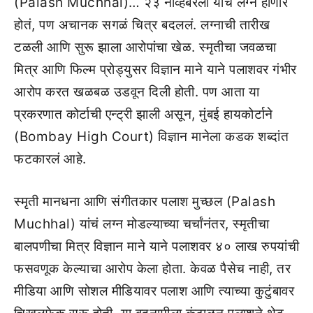
(Palash Muchhal)… २३ नोव्हेंबरला यांचं लग्न होणार
होतं, पण अचानक सगळं चित्र बदललं. लग्नाची तारीख
टळली आणि सुरू झाला आरोपांचा खेळ. स्मृतीचा जवळचा
मित्र आणि फिल्म प्रोड्युसर विज्ञान माने याने पलाशवर गंभीर
आरोप करत खळबळ उडवून दिली होती. पण आता या
प्रकरणात कोर्टाची एन्ट्री झाली असून, मुंबई हायकोर्टाने
(Bombay High Court) विज्ञान मानेला कडक शब्दांत
फटकारलं आहे.
स्मृती मानधना आणि संगीतकार पलाश मुच्छल (Palash
Muchhal) यांचं लग्न मोडल्याच्या चर्चांनंतर, स्मृतीचा
बालपणीचा मित्र विज्ञान माने याने पलाशवर ४० लाख रुपयांची
फसवणूक केल्याचा आरोप केला होता. केवळ पैसेच नाही, तर
मीडिया आणि सोशल मीडियावर पलाश आणि त्याच्या कुटुंबावर