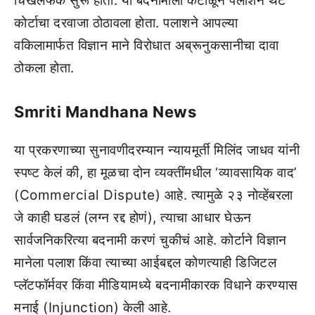
चिखलफेक सुरू होती. या बदनामीला कंटाळून पलाशने थेट
कोर्टाचा दरवाजा ठोठावला होता. पलाशने आपल्या
वकिलामार्फत विज्ञान माने विरोधात अब्रूनुकसानीचा दावा
ठोकला होता.
Smriti Mandhana News
या प्रकरणाच्या सुनावणीदरम्यान न्यायमूर्ती मिलिंद जाधव यांनी
स्पष्ट केलं की, हा मूळचा दोन व्यक्तींमधील ‘व्यावसायिक वाद’
(Commercial Dispute) आहे. त्यामुळे २३ नोव्हेंबरला
जे काही घडलं (लग्न रद्द होणं), त्याचा आधार घेऊन
सार्वजनिकरित्या बदनामी करणं चुकीचं आहे. कोर्टाने विज्ञान
मानेला पलाश किंवा त्याच्या आईबद्दल कोणत्याही डिजिटल
प्लॅटफॉर्मवर किंवा मीडियामध्ये बदनामीकारक विधाने करण्यास
मनाई (Injunction) केली आहे.