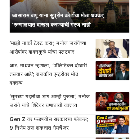
आसाराम बापू यांना सुप्रीम कोर्टाचा मोठा धक्का;
‘रुग्णालयात दाखल करण्याची गरज नाही’
‘माझी नार्को टेस्ट करा’; मनोज जरांगेंच्या
आरोपांवर बावनकुळे यांचा पलटवार
आर. माधवन म्हणाला, ‘पॉलिटिक्स दोधारी
तलवार आहे’; राजकीय एन्ट्रीवर मोठं
वक्तव्य
‘तुमच्या गद्दारीचा डाग आम्ही पुसला’; मनोज
जरांगे यांचे शिंदेंवर घणाघाती वक्तव्य
Gen Z वर फडणवीस सरकारचा फोकस;
9 निर्णय ठरू शकतात गेमचेंजर