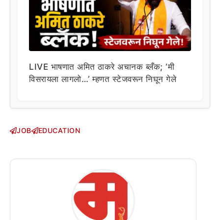
LIVE भाषणात अमित ठाकरे अचानक ब्लँक; ‘मी
विसरायला लागलो…’ म्हणत स्टेजवरून निघून गेले
JOB
EDUCATION