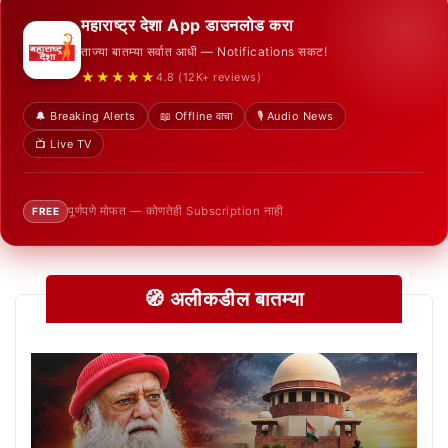
महाराष्ट्र देशा App डाउनलोड करा
ताज्या बातम्या सर्वात आधी — Notifications सकट!
★★★★★
4.8 (12K+ reviews)
🔔 Breaking Alerts
📖 Offline वाचा
🎙️ Audio News
📺 Live TV
पूर्णपणे मोफत — कोणतेही Subscription नाही
FREE
🧭 अलीकडील बातम्या