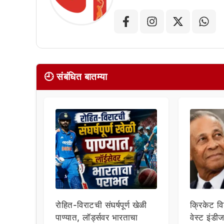
🕘 संबंधित बातम्या
रोहित-विराटची संघर्षपूर्ण खेळी
क्रिकेट व
पाण्यात, लॉर्ड्सवर भारताचा
वेस्ट इंडी