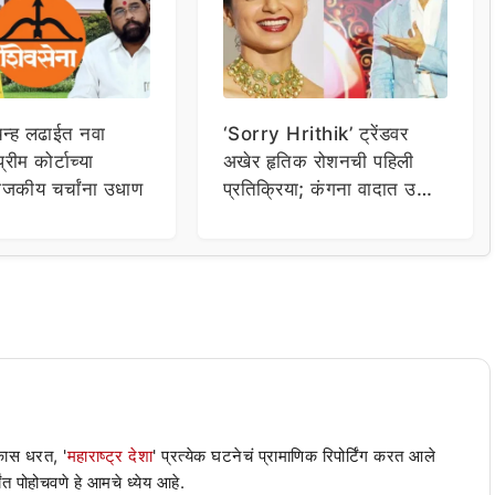
िन्ह लढाईत नवा
‘Sorry Hrithik’ ट्रेंडवर
्रीम कोर्टाच्या
अखेर हृतिक रोशनची पहिली
राजकीय चर्चांना उधाण
प्रतिक्रिया; कंगना वादात उडी
घेत म्हणाला…
 कास धरत, '
महाराष्ट्र देशा
' प्रत्येक घटनेचं प्रामाणिक रिपोर्टिंग करत आले
ंत पोहोचवणे हे आमचे ध्येय आहे.