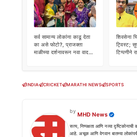
सर्व सामान्य लोकांना काढू देता
शिवसेना च
का असे फोटो?, प्राजक्ता
ट्विस्ट; सुप
माळीच्या दर्शनावरून नवा वाद;
टिप्पणीने 
चाहत्यांचा थेट प्रशासनालाच
सवाल!
INDIA
CRICKET
MARATHI NEWS
SPORTS
by
MHD News
सत्य, निष्पक्षता आणि नव्या दृष्टिकोनाची
आहे. अचूक आणि वेगवान बातम्या लोकांपर्य