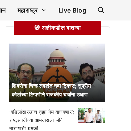
ञान
महाराष्ट्र
Live Blog
🧭 अलीकडील बातम्या
शिवसेना चिन्ह लढाईत नवा ट्विस्ट; सुप्रीम
कोर्टाच्या टिप्पणीने राजकीय चर्चांना उधाण
‘वडिलांसारखाच तुझा गेम वाजवणार’;
राष्ट्रवादीच्या आमदाराला जीवे
मारण्याची धमकी