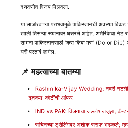
दणदणीत विजय मिळवला.
या लाजीरवाण्या पराभवामुळे पाकिस्तानची अवस्था बिकट
खाली तिसऱ्या स्थानावर घसरले आहेत. अमेरिकेचा नेट रन
सामना पाकिस्तानसाठी ‘करा किंवा मरा’ (Do or Die)
घरी परतावं लागेल.
📌
महत्वाच्या बातम्या
Rashmika-Vijay Wedding: नवरी नटली, कोट्
‘इतक्या’ कोटींची ऑफर
IND vs PAK: विजयाचा जल्लोष बाजूला, कॅप्टन स
सचिनच्या ट्रोलिंगवर अशोक सराफ भडकले; म्हणा