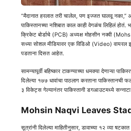
“मैदानात हरलात तरी चालेल, पण इज्जत घालवू नका,” अस
पाकिस्तानच्या नशिबात काल काही वेगळंच लिहिलं होतं. 
क्रिकेट बोर्डाचे (PCB) अध्यक्ष मोहसीन नक्वी (Mohsi
सध्या सोशल मीडियावर एक विडिओ (Video) वायरल झाला
पडताना दिसत आहेत.
सामन्यापूर्वी बहिष्कार टाकण्याच्या धमक्या देणाऱ्या पा
दिलेल्या १७७ धावांचा पाठलाग करताना पाकिस्तानची फलं
३ विकेट्स गेल्यानंतर पाकिस्तानी डगआउटमध्ये सन्नाट
Mohsin Naqvi Leaves Sta
सूत्रांनी दिलेल्या माहितीनुसार, डावाच्या १२ व्या षटकात