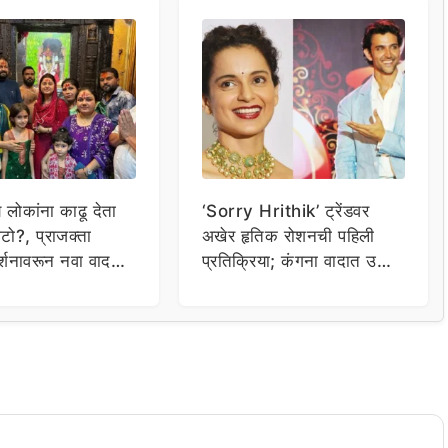
य लोकांना काढू देता
‘Sorry Hrithik’ ट्रेंडवर
टो?, प्राजक्ता
अखेर हृतिक रोशनची पहिली
र्शनावरून नवा वाद;
प्रतिक्रिया; कंगना वादात उडी
ा थेट प्रशासनालाच
घेत म्हणाला…