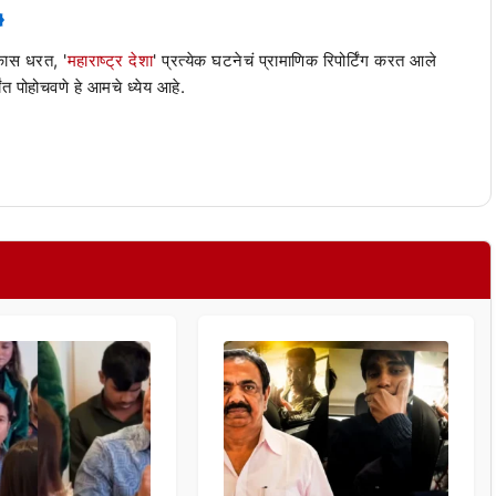
 कास धरत, '
महाराष्ट्र देशा
' प्रत्येक घटनेचं प्रामाणिक रिपोर्टिंग करत आले
ंत पोहोचवणे हे आमचे ध्येय आहे.