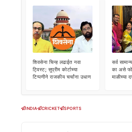
शिवसेना चिन्ह लढाईत नवा
सर्व सामान्
ट्विस्ट; सुप्रीम कोर्टाच्या
का असे फो
टिप्पणीने राजकीय चर्चांना उधाण
माळीच्या द
चाहत्यांच
सवाल!
INDIA
CRICKET
SPORTS