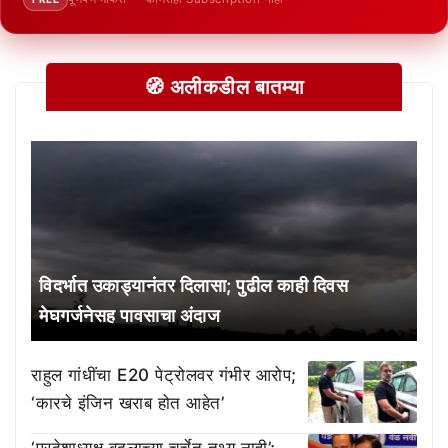
🧭 अलीकडील बातम्या
विदर्भात उकाड्यानंतर दिलासा; पुढील काही दिवस
मेघगर्जनेसह पावसाचा अंदाज
राहुल गांधींचा E20 पेट्रोलवर गंभीर आरोप;
‘कारचे इंजिन खराब होत आहेत’