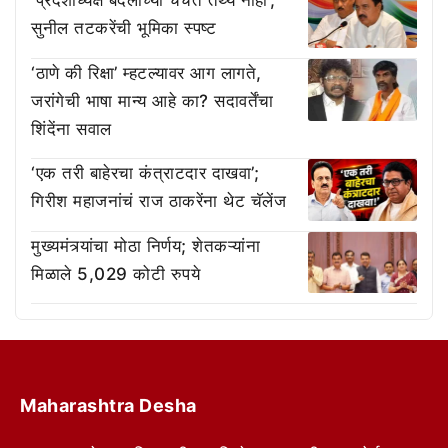
‘प्रदेशाध्यक्ष बदलाच्या चर्चेत तथ्य नाही’;
सुनील तटकरेंची भूमिका स्पष्ट
‘ठाणे की रिक्षा’ म्हटल्यावर आग लागते,
जरांगेची भाषा मान्य आहे का? सदावर्तेंचा
शिंदेंना सवाल
‘एक तरी बाहेरचा कंत्राटदार दाखवा’;
गिरीश महाजनांचं राज ठाकरेंना थेट चॅलेंज
मुख्यमंत्र्यांचा मोठा निर्णय; शेतकऱ्यांना
मिळाले 5,029 कोटी रुपये
Maharashtra Desha