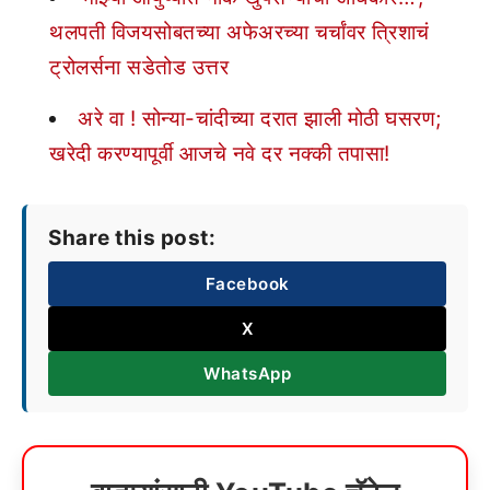
थलपती विजयसोबतच्या अफेअरच्या चर्चांवर त्रिशाचं
ट्रोलर्सना सडेतोड उत्तर
अरे वा ! सोन्या-चांदीच्या दरात झाली मोठी घसरण;
खरेदी करण्यापूर्वी आजचे नवे दर नक्की तपासा!
Share this post:
Facebook
X
WhatsApp