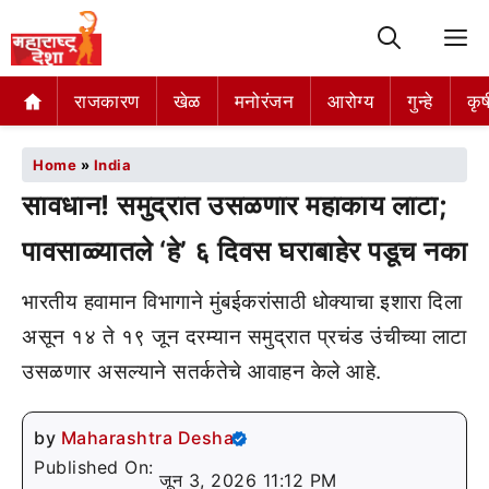
M
राजकारण
खेळ
मनोरंजन
आरोग्य
गुन्हे
कृष
Home
»
India
सावधान! समुद्रात उसळणार महाकाय लाटा;
पावसाळ्यातले ‘हे’ ६ दिवस घराबाहेर पडूच नका
भारतीय हवामान विभागाने मुंबईकरांसाठी धोक्याचा इशारा दिला
असून १४ ते १९ जून दरम्यान समुद्रात प्रचंड उंचीच्या लाटा
उसळणार असल्याने सतर्कतेचे आवाहन केले आहे.
by
Maharashtra Desha
Published On:
जून 3, 2026 11:12 PM