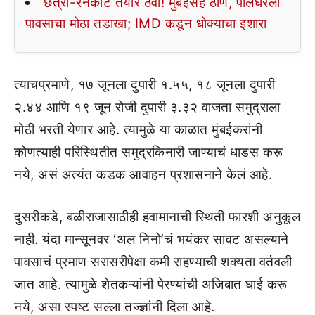
छत्री-रेनकोट तयार ठेवा! मुंबईसह ठाणे, पालघरला
पावसाचा मोठा तडाखा; IMD कडून धोक्याचा इशारा
त्याचप्रमाणे, १७ जूनला दुपारी १.५५, १८ जूनला दुपारी
२.४४ आणि १९ जून रोजी दुपारी ३.३२ वाजता समुद्राला
मोठी भरती येणार आहे. त्यामुळे या काळात मुंबईकरांनी
कोणत्याही परिस्थितीत समुद्रकिनारी जाण्याचं धाडस करू
नये, असं अत्यंत कडक आवाहन प्रशासनाने केलं आहे.
दुसरीकडे, बळीराजासाठीही हवामानाची स्थिती फारशी अनुकूल
नाही. यंदा मान्सूनवर ‘अल निनो’चं भयंकर सावट असल्याने
पावसाचं प्रमाण सरासरीपेक्षा कमी राहण्याची शक्यता वर्तवली
जात आहे. त्यामुळे शेतकऱ्यांनी पेरण्यांची अजिबात घाई करू
नये, असा स्पष्ट सल्ला तज्ज्ञांनी दिला आहे.