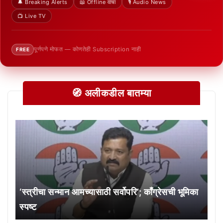
🔔 Breaking Alerts
📖 Offline वाचा
🎙️ Audio News
📺 Live TV
पूर्णपणे मोफत — कोणतेही Subscription नाही
FREE
🧭 अलीकडील बातम्या
‘स्त्रीचा सन्मान आमच्यासाठी सर्वोपरि’; काँग्रेसची भूमिका
स्पष्ट