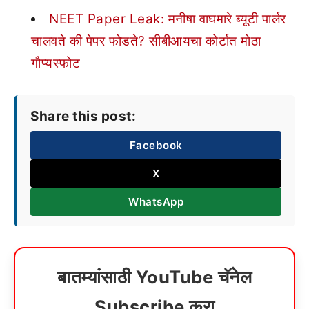
NEET Paper Leak: मनीषा वाघमारे ब्यूटी पार्लर
चालवते की पेपर फोडते? सीबीआयचा कोर्टात मोठा
गौप्यस्फोट
Share this post:
Facebook
X
WhatsApp
बातम्यांसाठी YouTube चॅनेल
Subscribe करा