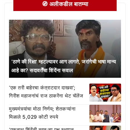
🧭 अलीकडील बातम्या
‘ठाणे की रिक्षा’ म्हटल्यावर आग लागते, जरांगेची भाषा मान्य
आहे का? सदावर्तेंचा शिंदेंना सवाल
‘एक तरी बाहेरचा कंत्राटदार दाखवा’;
गिरीश महाजनांचं राज ठाकरेंना थेट चॅलेंज
मुख्यमंत्र्यांचा मोठा निर्णय; शेतकऱ्यांना
मिळाले 5,029 कोटी रुपये
‘एकनाथ शिंदेंनी स्वतःचा पक्ष स्थापन