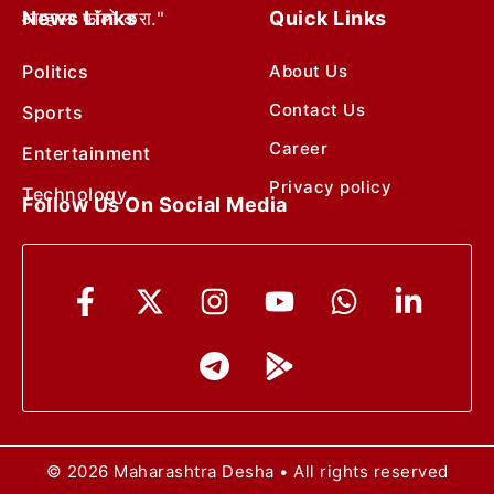
News Links
Quick Links
आम्हाला फॉलो करा."
Politics
About Us
Contact Us
Sports
Career
Entertainment
Privacy policy
Technology
Follow Us On Social Media
© 2026 Maharashtra Desha • All rights reserved