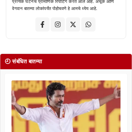
प्रत्येक घटनेचं प्रामाणिक रिपोर्टिंग करत आले आहे. अचूक आणि
वेगवान बातम्या लोकांपर्यंत पोहोचवणे हे आमचे ध्येय आहे.
🕘 संबंधित बातम्या