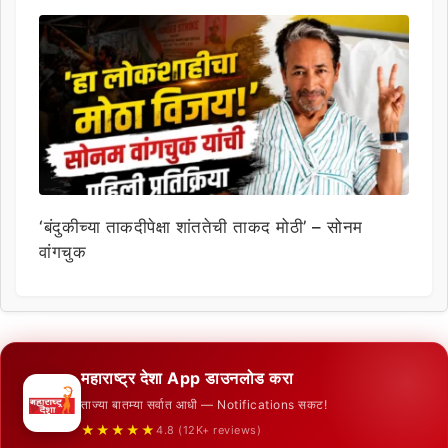
‘बंदुकीच्या ताकदीपेक्षा शांततेची ताकद मोठी’ – सोनम
वांगचुक
महाराष्ट्र देशा App डाउनलोड करा
ताज्या बातम्या सर्वात आधी — Notifications सकट!
★★★★★
4.8 (12K+ reviews)