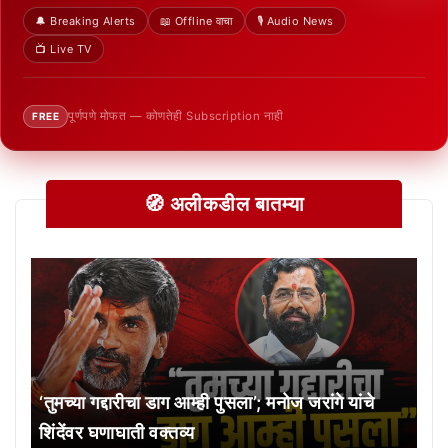
🔔 Breaking Alerts
📖 Offline वाचा
🎙️ Audio News
📺 Live TV
पूर्णपणे मोफत — कोणतेही Subscription नाही
FREE
🧭 अलीकडील बातम्या
‘तुमच्या गद्दारीचा डाग आम्ही पुसला’; मनोज जरांगे यांचे
शिंदेंवर घणाघाती वक्तव्य