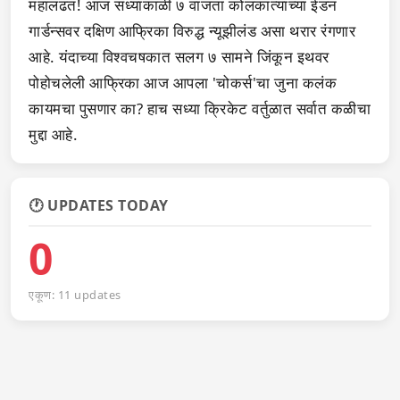
महालढत! आज संध्याकाळी ७ वाजता कोलकात्याच्या ईडन
गार्डन्सवर दक्षिण आफ्रिका विरुद्ध न्यूझीलंड असा थरार रंगणार
आहे. यंदाच्या विश्वचषकात सलग ७ सामने जिंकून इथवर
पोहोचलेली आफ्रिका आज आपला 'चोकर्स'चा जुना कलंक
कायमचा पुसणार का? हाच सध्या क्रिकेट वर्तुळात सर्वात कळीचा
मुद्दा आहे.
🕐 UPDATES TODAY
0
एकूण: 11 updates