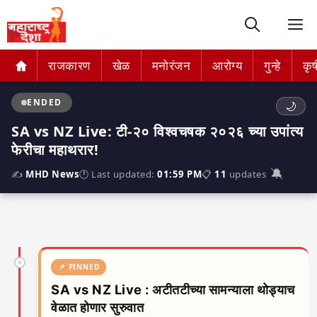
M
राजकारण
खेळ
मनोरंजन
आरोग्य
गुन्हे
कृष
ENDED
🌙
SA vs NZ Live: टी-२० विश्वचषक २०२६ च्या उपांत्य
फेरीचा महाथरार!
🔕
✍️
MHD News
🕐 Last updated:
01:59 PM
📋
11
updates
📌 PINNED
SA vs NZ Live : अटीतटीच्या सामन्याला थोड्याच
वेळात होणार सुरुवात