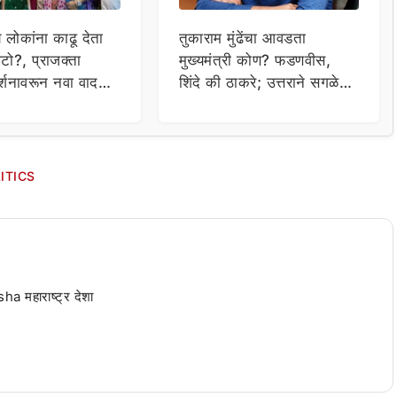
य लोकांना काढू देता
तुकाराम मुंढेंचा आवडता
टो?, प्राजक्ता
मुख्यमंत्री कोण? फडणवीस,
र्शनावरून नवा वाद;
शिंदे की ठाकरे; उत्तराने सगळेच
ा थेट प्रशासनालाच
चक्रावले
ITICS
 महाराष्ट्र देशा