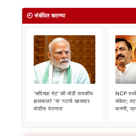
🕘 संबंधित बातम्या
‘सदिच्छा भेट’ की मोठी राजकीय
NCP मध्ये 
हालचाल? ‘या’ गटाचे खासदार
संकेत; तट
मोदींना भेटणार!
मागणी, प्र
भूमिका चर्