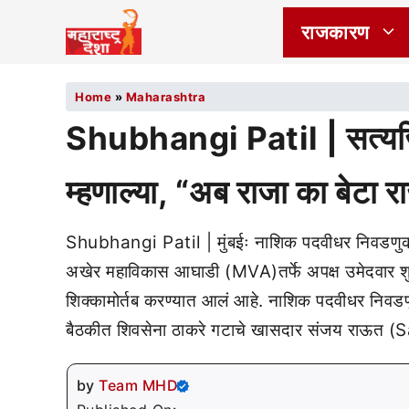
राजकारण
Home
»
Maharashtra
Shubhangi Patil | सत्यजित त
म्हणाल्या, “अब राजा का बेटा 
Shubhangi Patil | मुंबईः नाशिक पदवीधर निवडणुक
अखेर महाविकास आघाडी (MVA)तर्फे अपक्ष उमेदवार शुभ
शिक्कामोर्तब करण्यात आलं आहे. नाशिक पदवीधर निवडणुक
बैठकीत शिवसेना ठाकरे गटाचे खासदार संजय राऊत (S
by
Team MHD