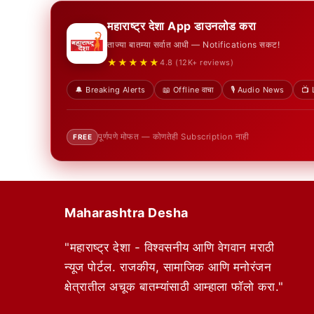
महाराष्ट्र देशा App डाउनलोड करा
ताज्या बातम्या सर्वात आधी — Notifications सकट!
★★★★★
4.8 (12K+ reviews)
🔔 Breaking Alerts
📖 Offline वाचा
🎙️ Audio News
📺 
पूर्णपणे मोफत — कोणतेही Subscription नाही
FREE
Maharashtra Desha
"महाराष्ट्र देशा - विश्वसनीय आणि वेगवान मराठी
न्यूज पोर्टल. राजकीय, सामाजिक आणि मनोरंजन
क्षेत्रातील अचूक बातम्यांसाठी आम्हाला फॉलो करा."