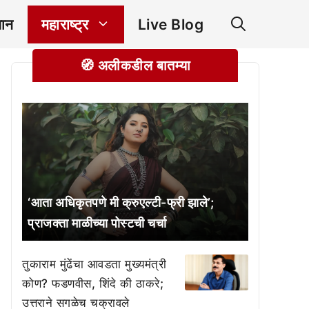
ञान
महाराष्ट्र
Live Blog
🧭 अलीकडील बातम्या
‘आता अधिकृतपणे मी क्रुएल्टी-फ्री झाले’;
प्राजक्ता माळीच्या पोस्टची चर्चा
तुकाराम मुंढेंचा आवडता मुख्यमंत्री
कोण? फडणवीस, शिंदे की ठाकरे;
उत्तराने सगळेच चक्रावले