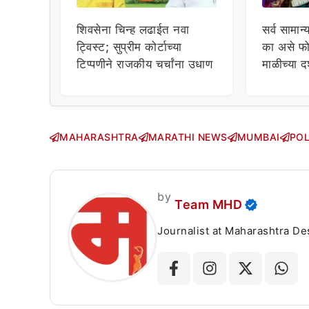
शिवसेना चिन्ह लढाईत नवा
सर्व सामान्
ट्विस्ट; सुप्रीम कोर्टाच्या
का असे फो
टिप्पणीने राजकीय चर्चांना उधाण
माळीच्या द
चाहत्यांच
सवाल!
MAHARASHTRA
MARATHI NEWS
MUMBAI
POL
by
Team MHD
Journalist at Maharashtra Desha