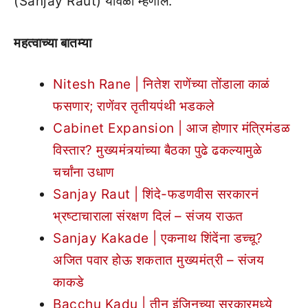
(Sanjay Raut) यावेळी म्हणाले.
महत्वाच्या बातम्या
Nitesh Rane | नितेश राणेंच्या तोंडाला काळं
फसणार; राणेंवर तृतीयपंथी भडकले
Cabinet Expansion | आज होणार मंत्रिमंडळ
विस्तार? मुख्यमंत्र्यांच्या बैठका पुढे ढकल्यामुळे
चर्चांना उधाण
Sanjay Raut | शिंदे-फडणवीस सरकारनं
भ्रष्टाचाराला संरक्षण दिलं – संजय राऊत
Sanjay Kakade | एकनाथ शिंदेंना डच्चू?
अजित पवार होऊ शकतात मुख्यमंत्री – संजय
काकडे
Bacchu Kadu | तीन इंजिनच्या सरकारमध्ये