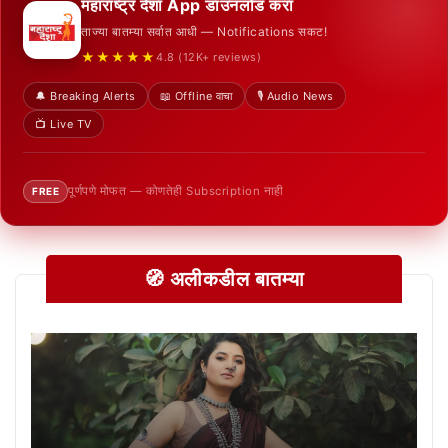
महाराष्ट्र देशा App डाउनलोड करा
ताज्या बातम्या सर्वात आधी — Notifications सकट!
★★★★★
4.8 (12K+ reviews)
🔔 Breaking Alerts
📖 Offline वाचा
🎙️ Audio News
📺 Live TV
पूर्णपणे मोफत — कोणतेही Subscription नाही
FREE
🧭 अलीकडील बातम्या