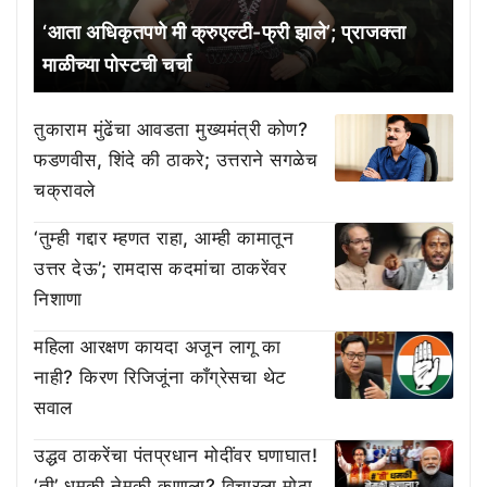
‘आता अधिकृतपणे मी क्रुएल्टी-फ्री झाले’; प्राजक्ता
माळीच्या पोस्टची चर्चा
तुकाराम मुंढेंचा आवडता मुख्यमंत्री कोण?
फडणवीस, शिंदे की ठाकरे; उत्तराने सगळेच
चक्रावले
‘तुम्ही गद्दार म्हणत राहा, आम्ही कामातून
उत्तर देऊ’; रामदास कदमांचा ठाकरेंवर
निशाणा
महिला आरक्षण कायदा अजून लागू का
नाही? किरण रिजिजूंना काँग्रेसचा थेट
सवाल
उद्धव ठाकरेंचा पंतप्रधान मोदींवर घणाघात!
‘ती’ धमकी नेमकी कुणाला? विचारला मोठा