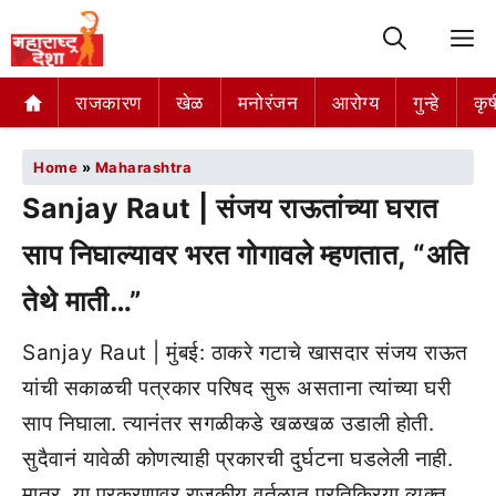
M
राजकारण
खेळ
मनोरंजन
आरोग्य
गुन्हे
कृष
Home
»
Maharashtra
Sanjay Raut | संजय राऊतांच्या घरात
साप निघाल्यावर भरत गोगावले म्हणतात, “अति
तेथे माती…”
Sanjay Raut | मुंबई: ठाकरे गटाचे खासदार संजय राऊत
यांची सकाळची पत्रकार परिषद सुरू असताना त्यांच्या घरी
साप निघाला. त्यानंतर सगळीकडे खळखळ उडाली होती.
सुदैवानं यावेळी कोणत्याही प्रकारची दुर्घटना घडलेली नाही.
मात्र, या प्रकरणावर राजकीय वर्तुळात प्रतिक्रिया व्यक्त