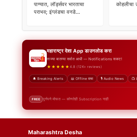
पाण्यात, लॉर्ड्सवर भारताचा
कोहलीचा उ
पराभव; इंग्लंडचा वनडे
मालिकेवर २-१ ने कब्जा
महाराष्ट्र देशा App डाउनलोड करा
ताज्या बातम्या सर्वात आधी — Notifications सकट!
★★★★★
4.8 (12K+ reviews)
🔔 Breaking Alerts
📖 Offline वाचा
🎙️ Audio News
📺 
पूर्णपणे मोफत — कोणतेही Subscription नाही
FREE
Maharashtra Desha