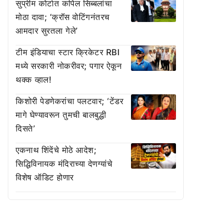
सुप्रीम कोर्टात कपिल सिब्बलांचा
मोठा दावा; ‘क्रॉस वोटिंगनंतरच
आमदार सुरतला गेले’
टीम इंडियाचा स्टार क्रिकेटर RBI
मध्ये सरकारी नोकरीवर; पगार ऐकून
थक्क व्हाल!
किशोरी पेडणेकरांचा पलटवार; ‘टेंडर
मागे घेण्यावरून तुमची बालबुद्धी
दिसते’
एकनाथ शिंदेंचे मोठे आदेश;
सिद्धिविनायक मंदिराच्या देणग्यांचे
विशेष ऑडिट होणार