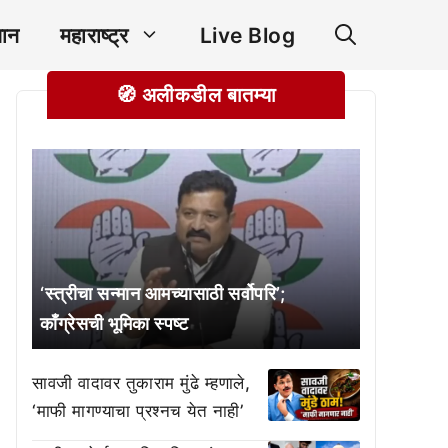
ञान
महाराष्ट्र
Live Blog
🧭 अलीकडील बातम्या
‘स्त्रीचा सन्मान आमच्यासाठी सर्वोपरि’;
काँग्रेसची भूमिका स्पष्ट
सावजी वादावर तुकाराम मुंढे म्हणाले,
‘माफी मागण्याचा प्रश्नच येत नाही’