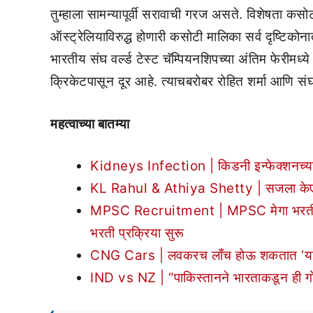
तुम्हाला सामन्यापूर्वी सरावाची गरज असते. विशेषता कस
ऑस्ट्रेलियाविरुद्ध होणारी कसोटी मालिका सर्व दृष्टिकोन
भारतीय संघ वर्ल्ड टेस्ट चॅम्पियनशिपच्या अंतिम फेरीमध
क्रिकेटपासून दूर आहे. त्याचबरोबर रोहित शर्मा आणि सं
महत्वाच्या बातम्या
Kidneys Infection | किडनी इन्फेक्शनच्या
KL Rahul & Athiya Shetty | सजला केएल र
MPSC Recruitment | MPSC मेगा भरती! लोकस
भरती प्रक्रिया सुरू
CNG Cars | लवकरच लाँच होऊ शकतात ‘या’ लो
IND vs NZ | “पाकिस्तानने भारताकडून ही गोष्