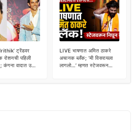
ithik’ ट्रेंडवर
LIVE भाषणात अमित ठाकरे
िक रोशनची पहिली
अचानक ब्लँक; ‘मी विसरायला
या; कंगना वादात उडी
लागलो…’ म्हणत स्टेजवरून
ला…
निघून गेले