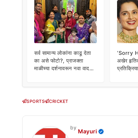
सर्व सामान्य लोकांना काढू देता
‘Sorry Hr
का असे फोटो?, प्राजक्ता
अखेर हृत
माळीच्या दर्शनावरून नवा वाद;
प्रतिक्रि
चाहत्यांचा थेट प्रशासनालाच
घेत म्हणा
सवाल!
SPORTS
CRICKET
by
Mayuri