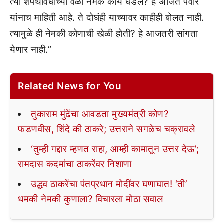
त्या शपथविधीच्या वेळी नेमकं काय घडलं? हे अजित पवार
यांनाच माहिती आहे. ते दोघंही याच्यावर काहीही बोलत नाही.
त्यामुळे ही नेमकी कोणाची खेळी होती? हे आजतरी सांगता
येणार नाही.”
Related News for You
तुकाराम मुंढेंचा आवडता मुख्यमंत्री कोण?
फडणवीस, शिंदे की ठाकरे; उत्तराने सगळेच चक्रावले
‘तुम्ही गद्दार म्हणत राहा, आम्ही कामातून उत्तर देऊ’;
रामदास कदमांचा ठाकरेंवर निशाणा
उद्धव ठाकरेंचा पंतप्रधान मोदींवर घणाघात! ‘ती’
धमकी नेमकी कुणाला? विचारला मोठा सवाल