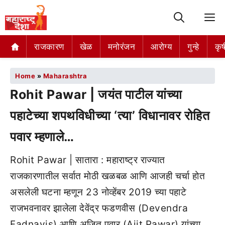
M
राजकारण
खेळ
मनोरंजन
आरोग्य
गुन्हे
कृष
Home
»
Maharashtra
Rohit Pawar | जयंत पाटील यांच्या
पहाटेच्या शपथविधीच्या ‘त्या’ विधानावर रोहित
पवार म्हणाले…
Rohit Pawar | सातारा : महाराष्ट्र राज्यात
राजकारणातील सर्वात मोठी खळबळ आणि आजही चर्चा होत
असलेली घटना म्हणून 23 नोव्हेंबर 2019 च्या पहाटे
राजभवनावर झालेला देवेंद्र फडणवीस (Devendra
Fadnavis) आणि अजित पवार (Ajit Pawar) यांच्या