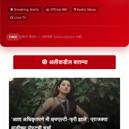
🔔 Breaking Alerts
📖 Offline वाचा
🎙️ Audio News
📺 Live TV
पूर्णपणे मोफत — कोणतेही Subscription नाही
FREE
🧭 अलीकडील बातम्या
‘आता अधिकृतपणे मी क्रुएल्टी-फ्री झाले’; प्राजक्ता
माळीच्या पोस्टची चर्चा