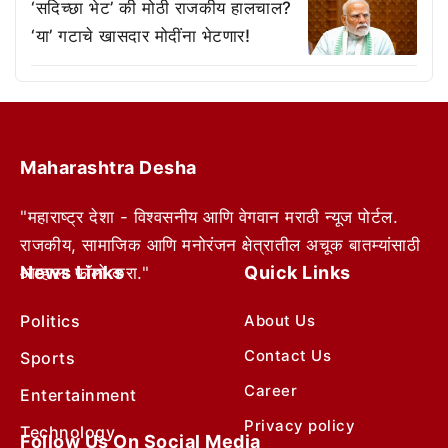
‘सदिच्छा भेट’ की मोठी राजकीय हालचाल?
‘या’ गटाचे खासदार मोदींना भेटणार!
Maharashtra Desha
"महाराष्ट्र देशा - विश्वसनीय आणि वेगवान मराठी न्यूज पोर्टल.
राजकीय, सामाजिक आणि मनोरंजन क्षेत्रातील अचूक बातम्यांसाठी
News Links
Quick Links
आम्हाला फॉलो करा."
Politics
About Us
Contact Us
Sports
Career
Entertainment
Privacy policy
Technology
Follow Us On Social Media