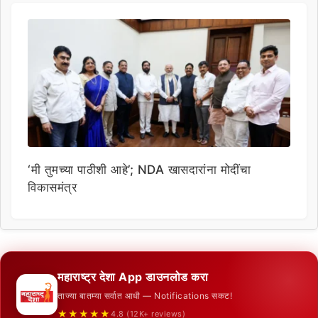
‘मी तुमच्या पाठीशी आहे’; NDA खासदारांना मोदींचा
विकासमंत्र
महाराष्ट्र देशा App डाउनलोड करा
ताज्या बातम्या सर्वात आधी — Notifications सकट!
★★★★★
4.8 (12K+ reviews)