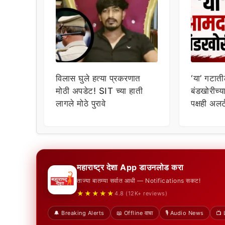
विलास घुले हत्या प्रकरणात
‘या’ गटा
मोठी अपडेट! SIT च्या हाती
बंडखोरीच्
लागले मोठे पुरावे
पक्षही अलर
महाराष्ट्र देशा App डाउनलोड करा
ताज्या बातम्या सर्वात आधी — Notifications सकट!
★★★★★
4.8 (12K+ reviews)
🔔 Breaking Alerts
📖 Offline वाचा
🎙️ Audio News
📺 