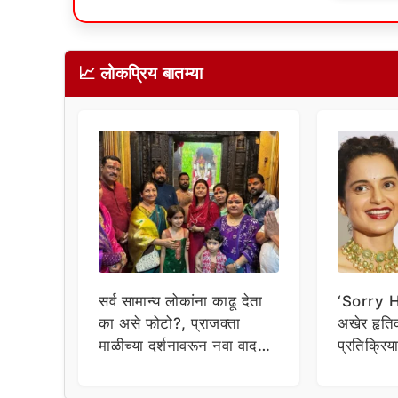
📈 लोकप्रिय बातम्या
सर्व सामान्य लोकांना काढू देता
‘Sorry Hr
का असे फोटो?, प्राजक्ता
अखेर हृत
माळीच्या दर्शनावरून नवा वाद;
प्रतिक्रि
चाहत्यांचा थेट प्रशासनालाच
घेत म्हणा
सवाल!