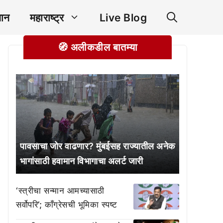
ञान
महाराष्ट्र
Live Blog
🧭 अलीकडील बातम्या
पावसाचा जोर वाढणार? मुंबईसह राज्यातील अनेक
भागांसाठी हवामान विभागाचा अलर्ट जारी
‘स्त्रीचा सन्मान आमच्यासाठी
सर्वोपरि’; काँग्रेसची भूमिका स्पष्ट