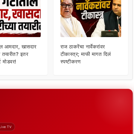
तील आमदार, खासदार
राज ठाकरेंचा नार्वेकरांवर
या तयारीत? इतर
टीकास्त्र; माफी मागत दिलं
्ट मोडवर!
स्पष्टीकरण
Live TV