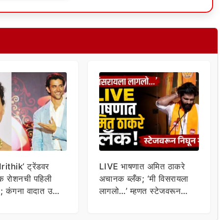
ithik’ ट्रेंडवर
LIVE भाषणात अमित ठाकरे
िक रोशनची पहिली
अचानक ब्लँक; ‘मी विसरायला
या; कंगना वादात उडी
लागलो…’ म्हणत स्टेजवरून
ला…
निघून गेले