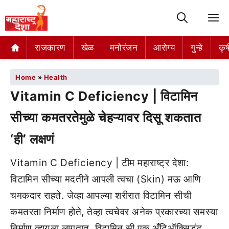
M
राजकारण
खेळ
मनोरंजन
आरोग्य
गुन्हे
कृष
Home
»
Health
Vitamin C Deficiency | विटामिन
सीच्या कमतरतेमुळे चेहऱ्यावर दिसू शकतात
‘ही’ लक्षणं
Vitamin C Deficiency | टीम महाराष्ट्र देशा:
विटामिन सीच्या मदतीने आपली त्वचा (Skin) मऊ आणि
चमकदार राहते. जेव्हा आपल्या शरीरात विटामिन सीची
कमतरता निर्माण होते, तेव्हा त्वचेवर अनेक प्रकारच्या समस्या
निर्माण व्हायला लागतात. विटामिन सी एक अँटिऑक्सिडंट