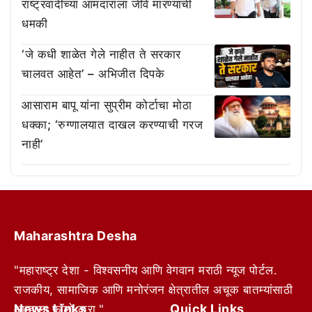
राष्ट्रवादीच्या आमदाराला जीवे मारण्याची
धमकी
‘जे कधी शाळेत गेले नाहीत ते सरकार
चालवत आहेत’ – अभिजीत दिपके
आसाराम बापू यांना सुप्रीम कोर्टाचा मोठा
धक्का; ‘रुग्णालयात दाखल करण्याची गरज
नाही’
Maharashtra Desha
"महाराष्ट्र देशा - विश्वसनीय आणि वेगवान मराठी न्यूज पोर्टल.
राजकीय, सामाजिक आणि मनोरंजन क्षेत्रातील अचूक बातम्यांसाठी
News Links
Quick Links
आम्हाला फॉलो करा."