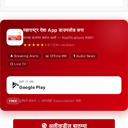
महाराष्ट्र देशा App डाउनलोड करा
ताज्या बातम्या सर्वात आधी — Notifications सकट!
★★★★★
4.8 (12K+ reviews)
🔔 Breaking Alerts
📖 Offline वाचा
🎙️ Audio News
📺 Live TV
GET IT ON
Google Play
पूर्णपणे मोफत — कोणतेही Subscription नाही
FREE
🧭 अलीकडील बातम्या