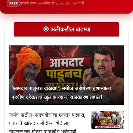
पूर्णपणे मोफत — कोणतेही Subscription नाही
FREE
🧭 अलीकडील बातम्या
‘आमदार पाडूनच दाखवा!’; मनोज जरांगेंच्या इशाऱ्याला
प्रवीण दरेकरांचं खुलं आव्हान, राजकारण तापलं!
जयंत पाटील-फडणवीसांचा एकत्र प्रवास,
पवारांचे खासदार मोदींच्या भेटीला;
महाराष्ट्रात मोठ्या राजकीय भूकंपाची