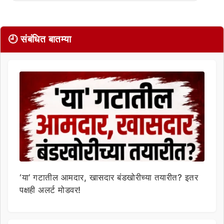
🕘 संबंधित बातम्या
‘या’ गटातील आमदार, खासदार बंडखोरीच्या तयारीत? इतर
पक्षही अलर्ट मोडवर!