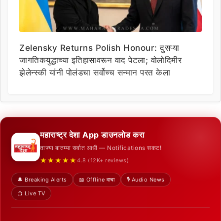
Zelensky Returns Polish Honour: दुसऱ्या
जागतिकयुद्धाच्या इतिहासावरून वाद पेटला; वोलोदिमीर
झेलेन्स्की यांनी पोलंडचा सर्वोच्च सन्मान परत केला
महाराष्ट्र देशा App डाउनलोड करा
ताज्या बातम्या सर्वात आधी — Notifications सकट!
★★★★★
4.8 (12K+ reviews)
🔔 Breaking Alerts
📖 Offline वाचा
🎙️ Audio News
📺 Live TV