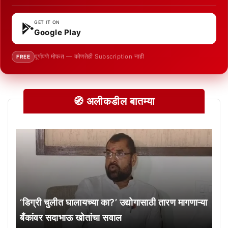
GET IT ON
Google Play
पूर्णपणे मोफत — कोणतेही Subscription नाही
FREE
🧭 अलीकडील बातम्या
‘डिग्री चुलीत घालायच्या का?’ उद्योगासाठी तारण मागणाऱ्या
बँकांवर सदाभाऊ खोतांचा सवाल