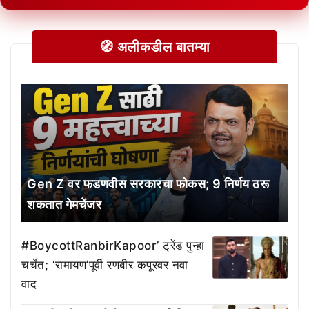
🧭 अलीकडील बातम्या
Gen Z वर फडणवीस सरकारचा फोकस; 9 निर्णय ठरू
शकतात गेमचेंजर
#BoycottRanbirKapoor’ ट्रेंड पुन्हा
चर्चेत; ‘रामायण’पूर्वी रणबीर कपूरवर नवा
वाद