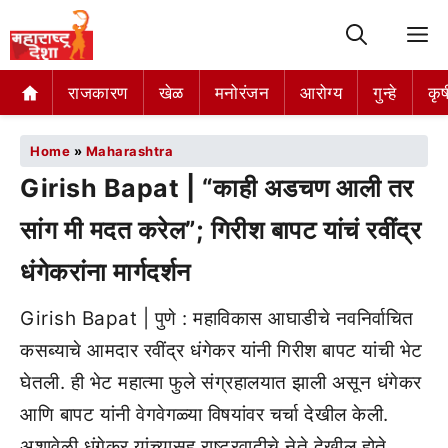
M
राजकारण
खेळ
मनोरंजन
आरोग्य
गुन्हे
कृष
Home
»
Maharashtra
Girish Bapat | “काही अडचण आली तर
सांग मी मदत करेल”; गिरीश बापट यांचं रवींद्र
धंगेकरांना मार्गदर्शन
Girish Bapat | पुणे : महाविकास आघाडीचे नवनिर्वाचित
कसब्याचे आमदार रवींद्र धंगेकर यांनी गिरीश बापट यांची भेट
घेतली. ही भेट महात्मा फुले संग्रहालयात झाली असून धंगेकर
आणि बापट यांनी वेगवेगळ्या विषयांवर चर्चा देखील केली.
अशावेळी धंगेकर यांच्यासह राष्ट्रवादीचे नेते देखील होते.