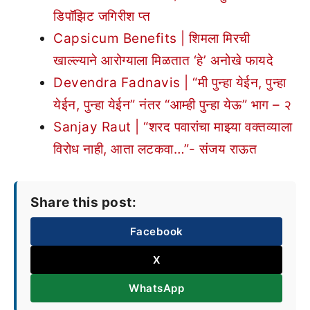
डिपॉझिट जगिरीश प्त
Capsicum Benefits | शिमला मिरची
खाल्ल्याने आरोग्याला मिळतात ‘हे’ अनोखे फायदे
Devendra Fadnavis | “मी पुन्हा येईन, पुन्हा
येईन, पुन्हा येईन” नंतर “आम्ही पुन्हा येऊ” भाग – २
Sanjay Raut | “शरद पवारांचा माझ्या वक्तव्याला
विरोध नाही, आता लटकवा…”- संजय राऊत
Share this post:
Facebook
X
WhatsApp