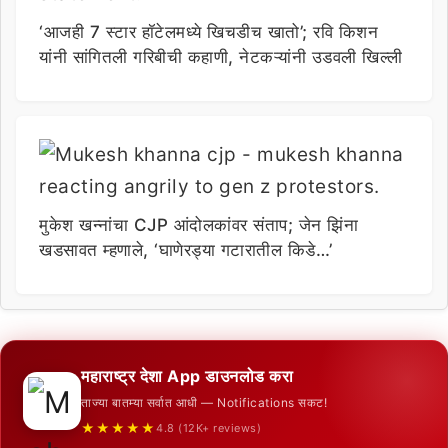
‘आजही 7 स्टार हॉटेलमध्ये खिचडीच खातो’; रवि किशन
यांनी सांगितली गरिबीची कहाणी, नेटकऱ्यांनी उडवली खिल्ली
मुकेश खन्नांचा CJP आंदोलकांवर संताप; जेन झिंना
खडसावत म्हणाले, ‘घाणेरड्या गटारातील किडे…’
महाराष्ट्र देशा App डाउनलोड करा
ताज्या बातम्या सर्वात आधी — Notifications सकट!
★★★★★
4.8 (12K+ reviews)