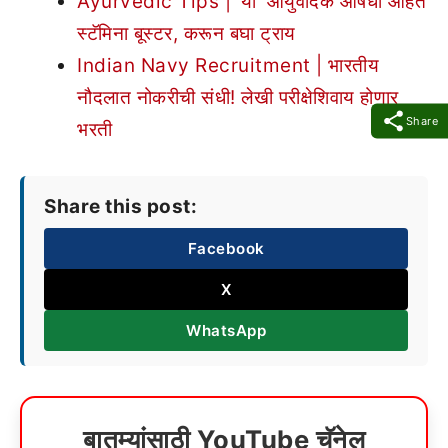
Ayurvedic Tips | ‘या’ आयुर्वेदिक औषधी आहेत
स्टॅमिना बूस्टर, करून बघा ट्राय
Indian Navy Recruitment | भारतीय
नौदलात नोकरीची संधी! लेखी परीक्षेशिवाय होणार
Share
भरती
Share this post:
Facebook
X
WhatsApp
बातम्यांसाठी YouTube चॅनेल