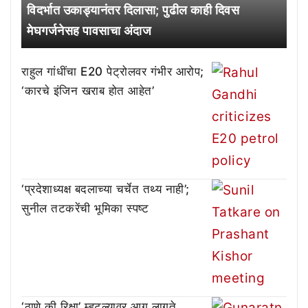
विदर्भात उकाड्यानंतर दिलासा; पुढील काही दिवस
मेघगर्जनेसह पावसाचा अंदाज
राहुल गांधींचा E20 पेट्रोलवर गंभीर आरोप;
‘कारचे इंजिन खराब होत आहेत’
‘प्रदेशाध्यक्ष बदलाच्या चर्चेत तथ्य नाही’;
सुनील तटकरेंची भूमिका स्पष्ट
‘ठाणे की रिक्षा’ म्हटल्यावर आग लागते,