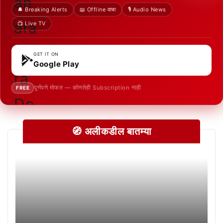
🔔 Breaking Alerts
📖 Offline वाचा
🎙️ Audio News
📺 Live TV
GET IT ON
Google Play
पूर्णपणे मोफत — कोणतेही Subscription नाही
FREE
🧭 अलीकडील बातम्या