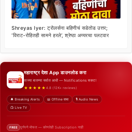
Shreyas Iyer: ट्रोलर्सना बहिणीचं सडेतोड उत्तर;
‘विराट-रोहितही सामने हरले’, श्रेष्ठा अय्यरचा पलटवार
महाराष्ट्र देशा App डाउनलोड करा
ताज्या बातम्या सर्वात आधी — Notifications सकट!
★★★★★
4.8 (12K+ reviews)
🔔 Breaking Alerts
📖 Offline वाचा
🎙️ Audio News
📺 Live TV
पूर्णपणे मोफत — कोणतेही Subscription नाही
FREE