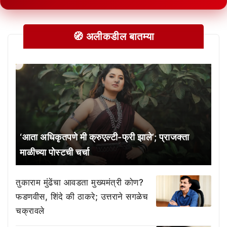
🧭 अलीकडील बातम्या
‘आता अधिकृतपणे मी क्रुएल्टी-फ्री झाले’; प्राजक्ता
माळीच्या पोस्टची चर्चा
तुकाराम मुंढेंचा आवडता मुख्यमंत्री कोण?
फडणवीस, शिंदे की ठाकरे; उत्तराने सगळेच
चक्रावले