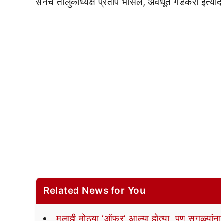
सेनेचे तालुकाध्यक्ष प्रताप भोसले, अवधूत गडकरी इत्यादी
Related News for You
मलाही मोठ्या ‘ऑफर’ आल्या होत्या, पण सगळ्यांना