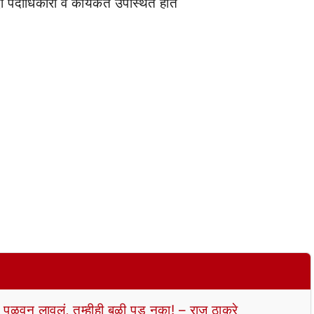
 पदाधिकारी व कार्यकर्ते उपस्थित होते
 पळवून लावलं, तुम्हीही बळी पडू नका! – राज ठाकरे