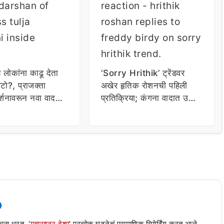
य लोकांना काढू देता
‘Sorry Hrithik’ ट्रेंडवर
टो?, प्राजक्ता
अखेर हृतिक रोशनची पहिली
र्शनावरून नवा वाद;
प्रतिक्रिया; कंगना वादात उडी
ा थेट प्रशासनालाच
घेत म्हणाला…
 कास धरत, '
महाराष्ट्र देशा
' प्रत्येक घटनेचं प्रामाणिक रिपोर्टिंग करत आले