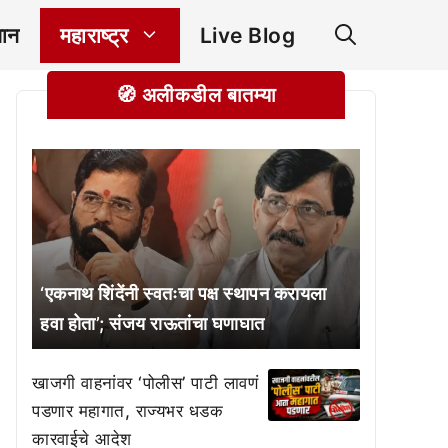
ञान
महाराष्ट्र
Live Blog
🧭 अलीकडील बातम्या
‘एकनाथ शिंदेंनी स्वतःचा पक्ष स्थापन करायला
हवा होता’; संजय राऊतांचा घणाघात
खाजगी वाहनांवर ‘पोलीस’ पाटी लावणं
पडणार महागात, राज्यभर धडक
कारवाईचे आदेश