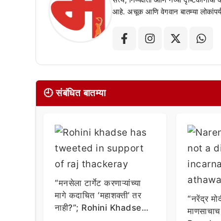
आहे. अचूक आणि वेगवान बातम्या लोकांपर्य
🕘 संबंधित बातम्या
“मनसेला टार्गेट करणाऱ्यांच्या
मागे कदाचित ‘महाशक्ती’ तर
“नरेंद्र मो
नाही?”; Rohini Khadse
माणसाचाच
यांचा सवाल