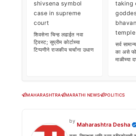
शिवसेना चिन्ह लढाईत नवा
ट्विस्ट; सुप्रीम कोर्टाच्या
सर्व सामान्
टिप्पणीने राजकीय चर्चांना उधाण
का असे फो
माळीच्या द
चाहत्यांच
सवाल!
MAHARASHTRA
MARATHI NEWS
POLITICS
by
Maharashtra Desha
सत्य, निष्पक्षता आणि नव्या दृष्टिकोनाची