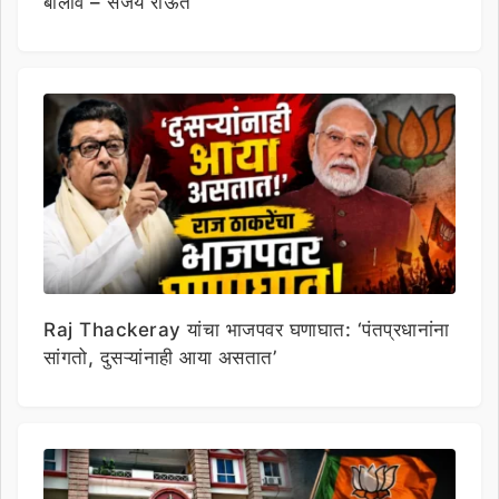
बोलावे – संजय राऊत
Raj Thackeray यांचा भाजपवर घणाघात: ‘पंतप्रधानांना
सांगतो, दुसऱ्यांनाही आया असतात’