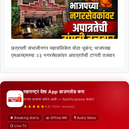
छत्रपती संभाजीनगर महापालिकेत मोठा भूकंप; भाजपसह
एमआयएमच्या २३ नगरसेवकांवर अपात्रतेची टांगती तलवार
महाराष्ट्र देशा App डाउनलोड करा
ताज्या बातम्या सर्वात आधी — Notifications सकट!
★★★★★
4.8 (12K+ reviews)
🔔 Breaking Alerts
📖 Offline वाचा
🎙️ Audio News
📺 Live TV