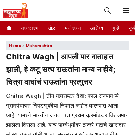
M
राजकारण
खेळ
मनोरंजन
आरोग्य
गुन्हे
कृष
Home
»
Maharashtra
Chitra Wagh | आपली पार वाताहात
झाली, हे कटू सत्य राऊतांना मान्य नाहीये;
चित्रा वाघांचं राऊतांना प्रत्युत्तर
Chitra Wagh | टीम महाराष्ट्र देशा: काल राज्यामध्ये
ग्रामपंचायत निवडणुकीचा निकाल जाहीर करण्यात आला
आहे. यामध्ये भारतीय जनता पक्ष प्रथम क्रमांकवर विराजमान
झालेला दिसला आहे. याच पार्श्वभूमीवर ठाकरे गटाचे खासदार
संजय राऊत यांनी भाजप सरकारवर खोचक शब्दात टीका