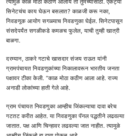
त्यामुळे काळ मोठा कठीण आलाय तो तुमच्यासाठी. एकट्या
सिनेटचंच काय घेऊन बसलात? काळजी करू नका,
निवडणूक आयोग सगळ्याच निवडणुका घेईल. सिनेटपासून
संसदेपर्यंत सगळीकडे कमळच फुलेल, याची तुम्ही खात्री
बाळगा.
दरम्यान, ठाकरे गटाचे खासदार संजय राऊत यांनी
ग्रामपंचायत निवडणुकांच्या निकालावरून भारतीय जनता
पक्षावर टीका केली. “काळ मोठा कठीण आला आहे. राज्य
अनाडी लोकांच्या हाती गेले आहे.
ग्राम पंचायत निवडणुका आम्हीच जिंकल्याचा दावा बरेच
गटतट करीत आहेत. या निवडणुका पॅनल पद्धतीने लढवल्या
जातात. पक्ष आणि चिन्हावर लढवल्या जात नाहीत. त्यामुळे
आम्हीच जिंकलो हा दावा पोकळ आहे.