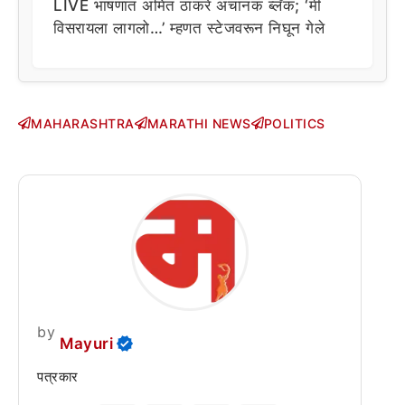
LIVE भाषणात अमित ठाकरे अचानक ब्लँक; ‘मी
विसरायला लागलो…’ म्हणत स्टेजवरून निघून गेले
MAHARASHTRA
MARATHI NEWS
POLITICS
by
Mayuri
पत्रकार